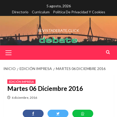
Saltar
5 agosto, 2026
al
Directorio
Curriculum
Política De Privacidad Y Cookies
contenido
REVISTADEBATE.CLICK
Menú
principal
INICIO
EDICIÓN IMPRESA
MARTES 06 DICIEMBRE 2016
EDICIÓN IMPRESA
Martes 06 Diciembre 2016
6 diciembre, 2016