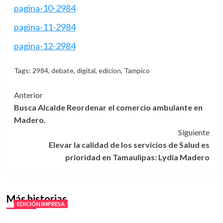
pagina-10-2984
pagina-11-2984
pagina-12-2984
Tags:
2984
,
debate
,
digital
,
edicion
,
Tampico
Navegación
Anterior
Busca Alcalde Reordenar el comercio ambulante en
de
Madero.
entradas
Siguiente
Elevar la calidad de los servicios de Salud es
prioridad en Tamaulipas: Lydia Madero
Más historias
EDICIÓN IMPRESA