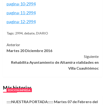
pagina-10-2994
pagina-11-2994
pagina-12-2994
Tags:
2994
,
debate
,
DIARIO
Navegación
Anterior
Martes 20 Diciembre 2016
de
Siguiente
entradas
Rehabilita Ayuntamiento de Altamira vialidades en
Villa Cuauhtémoc
Más historias
EDICIÓN IMPRESA
:::::NUESTRA PORTADA:::::: Martes 07 de Febrero del