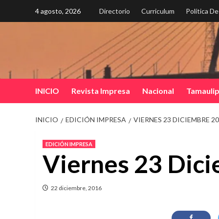
Saltar
4 agosto, 2026
Directorio
Curriculum
Política D
al
contenido
INICIO
Revista Impresa
Nacional
Tamauli
INICIO
EDICIÓN IMPRESA
VIERNES 23 DICIEMBRE 2
EDICIÓN IMPRESA
Viernes 23 Dic
22 diciembre, 2016