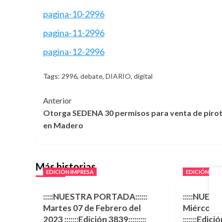
pagina-10-2996
pagina-11-2996
pagina-12-2996
Tags:
2996
,
debate
,
DIARIO
,
digital
Navegación
Anterior
Otorga SEDENA 30 permisos para venta de pirot
de
en Madero
entradas
Más historias
EDICIÓN IMPRESA
EDICIÓN IMP
:::::NUESTRA PORTADA::::::
:::::NUES
Martes 07 de Febrero del
Miércoles 
2023 :::::::Edición 3839:::::::::
:::::::Edició