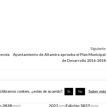
Siguiente
ecnia
Ayuntamiento de Altamira aprueba el Plan Municipal
de Desarrollo 2016-2018
RESA
EDICIÓN IMPRESA
Utilizamos cookies, ¿estás de acuerdo?.
Saber más
Si
No
TRA PORTADA::::::
:::::NUESTRA PORTADA::::::
27 de Julio del 2022
Miércoles 02 de Febrero del
n 3838:::::::::
2022 :::::::Edición 3837:::::::::