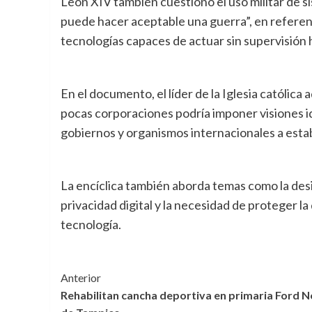
León XIV también cuestionó el uso militar de 
puede hacer aceptable una guerra”, en referenc
tecnologías capaces de actuar sin supervisión
En el documento, el líder de la Iglesia católica
pocas corporaciones podría imponer visiones id
gobiernos y organismos internacionales a establ
La encíclica también aborda temas como la desi
privacidad digital y la necesidad de proteger l
tecnología.
Navegación
Anterior
Rehabilitan cancha deportiva en primaria Ford N
de