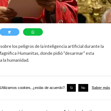
bre los peligros de la inteligencia artificial durante la
 Magnifica Humanitas, donde pidió “desarmar” esta
a la humanidad.
al no puede quedar bajo el control de intereses económicos,
desarrollo sin regulación podría profundizar desigualdades,
Utilizamos cookies, ¿estás de acuerdo?.
Saber más
Si
No
ciones humanas.