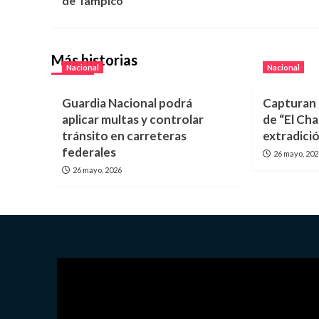
de Tampico
entradas
Más historias
Nacional
Nacional
Guardia Nacional podrá
Capturan 
aplicar multas y controlar
de “El Ch
tránsito en carreteras
extradici
federales
26 mayo, 20
26 mayo, 2026