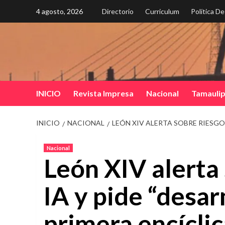
Saltar
4 agosto, 2026
Directorio
Curriculum
Política D
al
contenido
INICIO
Revista Impresa
Nacional
Tamauli
INICIO
NACIONAL
LEÓN XIV ALERTA SOBRE RIESGOS
Nacional
León XIV alerta 
IA y pide “desar
primera encíclic