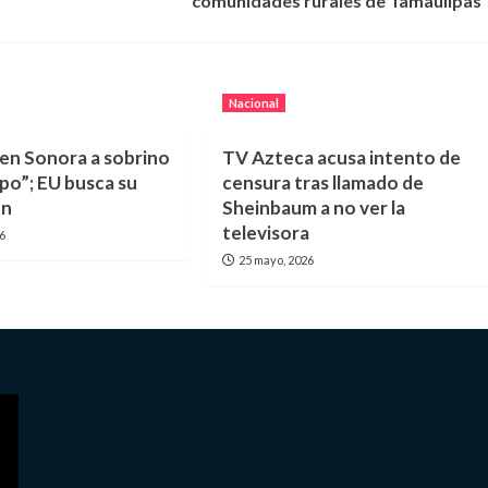
comunidades rurales de Tamaulipas
Nacional
en Sonora a sobrino
TV Azteca acusa intento de
apo”; EU busca su
censura tras llamado de
ón
Sheinbaum a no ver la
televisora
26
25 mayo, 2026