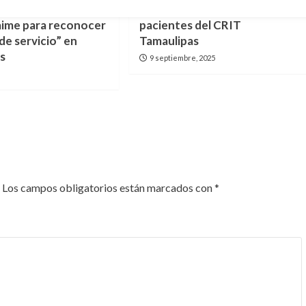
iniciativa de
Gestionan transporte para
aime para reconocer
pacientes del CRIT
de servicio” en
Tamaulipas
s
9 septiembre, 2025
Los campos obligatorios están marcados con
*