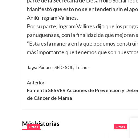
parte de la Secretaría de Desarrollo Social fede
Manifestó que esto no se entendería sin el apo
Anilú Ingram Vallines.
Por su parte, Ingram Vallines dijo que los prog
panuquenses, con la finalidad de que mejoren s
“Esta es la manera en la que podemos construir
más importante que tenemos que son nuestros n
Tags:
Pánuco
,
SEDESOL
,
Techos
Navegación
Anterior
Fomenta SESVER Acciones de Prevención y Dete
de
de Cáncer de Mama
entradas
Más historias
Otras
Otras