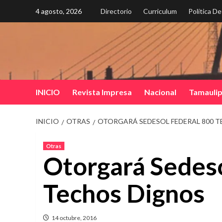
Saltar
4 agosto, 2026
Directorio
Curriculum
Política D
al
contenido
INICIO
Revista Impresa
Nacional
Tamauli
INICIO
OTRAS
OTORGARÁ SEDESOL FEDERAL 800 
Otras
Otorgará Sedeso
Techos Dignos
14 octubre, 2016