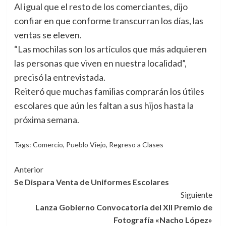
Al igual que el resto de los comerciantes, dijo
confiar en que conforme transcurran los días, las
ventas se eleven.
“Las mochilas son los artículos que más adquieren
las personas que viven en nuestra localidad”,
precisó la entrevistada.
Reiteró que muchas familias comprarán los útiles
escolares que aún les faltan a sus hijos hasta la
próxima semana.
Tags:
Comercio
,
Pueblo Viejo
,
Regreso a Clases
Navegación
Anterior
Se Dispara Venta de Uniformes Escolares
de
Siguiente
entradas
Lanza Gobierno Convocatoria del XII Premio de
Fotografía «Nacho López»