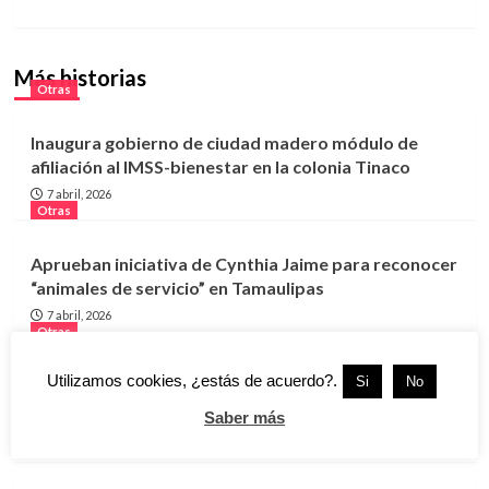
Más historias
Otras
Inaugura gobierno de ciudad madero módulo de
afiliación al IMSS-bienestar en la colonia Tinaco
7 abril, 2026
Otras
Aprueban iniciativa de Cynthia Jaime para reconocer
“animales de servicio” en Tamaulipas
7 abril, 2026
Otras
Utilizamos cookies, ¿estás de acuerdo?.
Si
No
Gestionan transporte para pacientes del CRIT
Tamaulipas
Saber más
9 septiembre, 2025