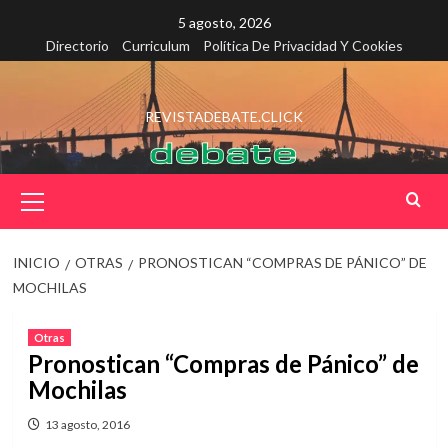
Saltar
5 agosto, 2026
al
Directorio
Curriculum
Política De Privacidad Y Cookies
contenido
REVISTADEBATE.CLICK
Menú
principal
INICIO
OTRAS
PRONOSTICAN “COMPRAS DE PÁNICO” DE
MOCHILAS
Otras
Pronostican “Compras de Pánico” de
Mochilas
13 agosto, 2016