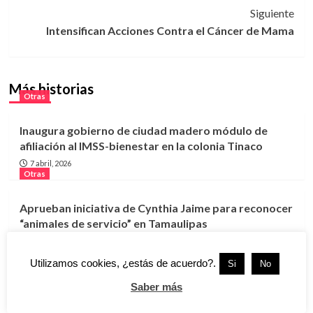
entradas
Siguiente
Intensifican Acciones Contra el Cáncer de Mama
Más historias
Otras
Inaugura gobierno de ciudad madero módulo de
afiliación al IMSS-bienestar en la colonia Tinaco
7 abril, 2026
Otras
Aprueban iniciativa de Cynthia Jaime para reconocer
“animales de servicio” en Tamaulipas
7 abril, 2026
Otras
Utilizamos cookies, ¿estás de acuerdo?.
Si
No
Gestionan transporte para pacientes del CRIT
Saber más
Tamaulipas