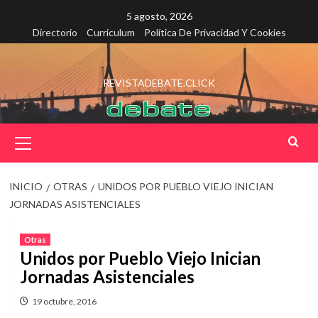
Saltar
5 agosto, 2026
al
Directorio
Curriculum
Política De Privacidad Y Cookies
contenido
REVISTADEBATE.CLICK
Menú
principal
INICIO
OTRAS
UNIDOS POR PUEBLO VIEJO INICIAN
JORNADAS ASISTENCIALES
Otras
Unidos por Pueblo Viejo Inician
Jornadas Asistenciales
19 octubre, 2016