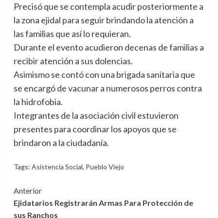
Precisó que se contempla acudir posteriormente a
la zona ejidal para seguir brindando la atención a
las familias que así lo requieran.
Durante el evento acudieron decenas de familias a
recibir atención a sus dolencias.
Asimismo se contó con una brigada sanitaria que
se encargó de vacunar a numerosos perros contra
la hidrofobia.
Integrantes de la asociación civil estuvieron
presentes para coordinar los apoyos que se
brindaron a la ciudadanía.
Tags:
Asistencia Social
,
Pueblo Viejo
Navegación
Anterior
Ejidatarios Registrarán Armas Para Protección de
de
sus Ranchos