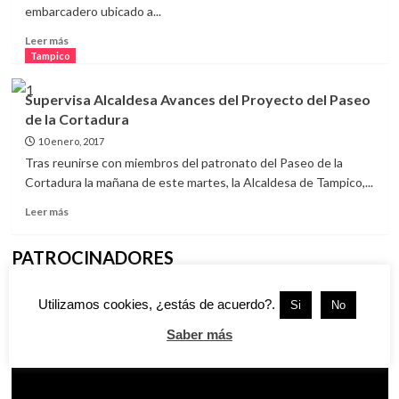
embarcadero ubicado a...
Leer
Leer más
más
Tampico
sobre
Supervisa
Supervisa Alcaldesa Avances del Proyecto del Paseo
Magdalena
de la Cortadura
Peraza,
Construcción
10 enero, 2017
del
Tras reunirse con miembros del patronato del Paseo de la
Último
Cortadura la mañana de este martes, la Alcaldesa de Tampico,...
Tramo
del
Leer
Leer más
Paseo
más
La
sobre
PATROCINADORES
Cortadura
Supervisa
Alcaldesa
Avances
Utilizamos cookies, ¿estás de acuerdo?.
Si
No
del
Proyecto
Saber más
del
Paseo
de
la