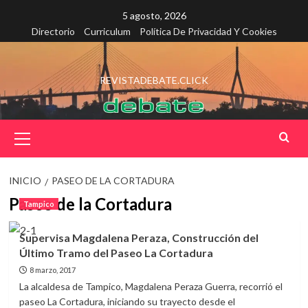
Saltar
5 agosto, 2026
al
Directorio
Curriculum
Política De Privacidad Y Cookies
contenido
REVISTADEBATE.CLICK
Menú
principal
INICIO
PASEO DE LA CORTADURA
Paseo de la Cortadura
Tampico
Supervisa Magdalena Peraza, Construcción del
Último Tramo del Paseo La Cortadura
8 marzo, 2017
La alcaldesa de Tampico, Magdalena Peraza Guerra, recorrió el
paseo La Cortadura, iniciando su trayecto desde el