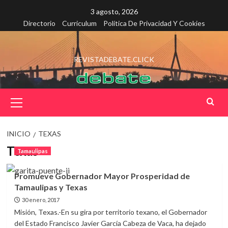
Saltar
3 agosto, 2026
al
Directorio
Curriculum
Política De Privacidad Y Cookies
contenido
REVISTADEBATE.CLICK
Menú
principal
INICIO
TEXAS
Texas
Tamaulipas
Promueve Gobernador Mayor Prosperidad de
Tamaulipas y Texas
30 enero, 2017
Misión, Texas.-En su gira por territorio texano, el Gobernador
del Estado Francisco Javier García Cabeza de Vaca, ha dejado