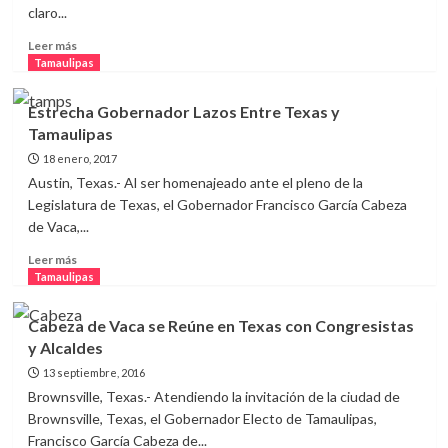
claro...
Leer
Leer más
más
Tamaulipas
sobre
Promueve
Estrecha Gobernador Lazos Entre Texas y
Gobernador
Tamaulipas
Mayor
Prosperidad
18 enero, 2017
de
Austin, Texas.- Al ser homenajeado ante el pleno de la
Tamaulipas
Legislatura de Texas, el Gobernador Francisco García Cabeza
y
de Vaca,...
Texas
Leer
Leer más
más
Tamaulipas
sobre
Estrecha
Cabeza de Vaca se Reúne en Texas con Congresistas
Gobernador
y Alcaldes
Lazos
Entre
13 septiembre, 2016
Texas
Brownsville, Texas.- Atendiendo la invitación de la ciudad de
y
Brownsville, Texas, el Gobernador Electo de Tamaulipas,
Tamaulipas
Francisco García Cabeza de...