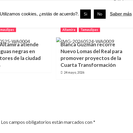
Púbicos
Utilizamos cookies, ¿estás de acuerdo?.
Saber más
Si
No
amaulipas
Altamira
Tamaulipas
ltamira atiende
Blanca Guzmán recorre
aguas negras en
Nuevo Lomas del Real para
tores de la ciudad
promover proyectos de la
Cuarta Transformación
6
24 mayo, 2026
Los campos obligatorios están marcados con
*