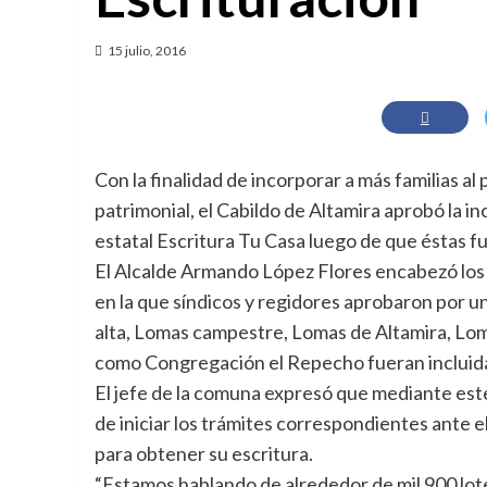
15 julio, 2016
Con la finalidad de incorporar a más familias a
patrimonial, el Cabildo de Altamira aprobó la 
estatal Escritura Tu Casa luego de que éstas f
El Alcalde Armando López Flores encabezó los t
en la que síndicos y regidores aprobaron por un
alta, Lomas campestre, Lomas de Altamira, Loma
como Congregación el Repecho fueran incluida
El jefe de la comuna expresó que mediante este 
de iniciar los trámites correspondientes ante 
para obtener su escritura.
“Estamos hablando de alrededor de mil 900 lot