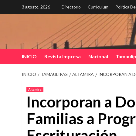
Saltar
3 agosto, 2026
Directorio
Curriculum
Política D
al
contenido
INICIO
Revista Impresa
Nacional
Tamauli
INICIO
TAMAULIPAS
ALTAMIRA
INCORPORAN A D
Altamira
Incorporan a Do
Familias a Prog
Escrituración