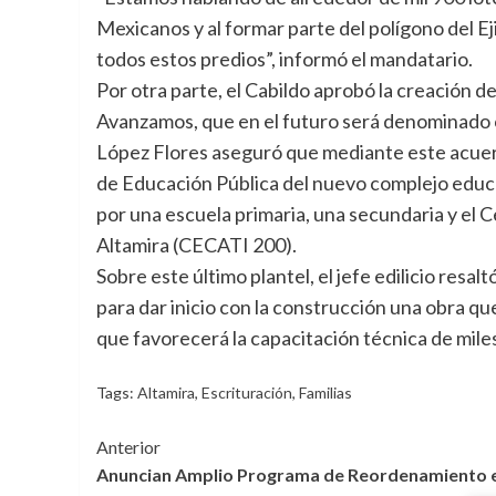
Mexicanos y al formar parte del polígono del Ej
todos estos predios”, informó el mandatario.
Por otra parte, el Cabildo aprobó la creación d
Avanzamos, que en el futuro será denominado
López Flores aseguró que mediante este acuerdo
de Educación Pública del nuevo complejo educ
por una escuela primaria, una secundaria y el C
Altamira (CECATI 200).
Sobre este último plantel, el jefe edilicio resa
para dar inicio con la construcción una obra qu
que favorecerá la capacitación técnica de mile
Tags:
Altamira
,
Escrituración
,
Familias
Navegación
Anterior
Anuncian Amplio Programa de Reordenamiento e
de