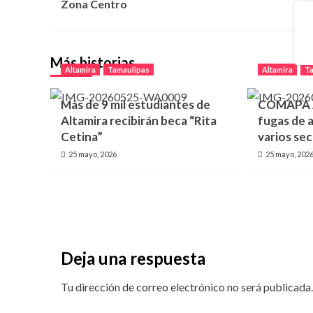
Zona Centro
entradas
Más historias
Altamira
Tamaulipas
Altamira
T
Más de 9 mil estudiantes de
COMAPA A
Altamira recibirán beca “Rita
fugas de 
Cetina”
varios sec
25 mayo, 2026
25 mayo, 202
Deja una respuesta
Tu dirección de correo electrónico no será publicada.