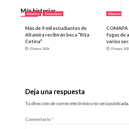
Más historias
Altamira
Tamaulipas
Altamira
T
Más de 9 mil estudiantes de
COMAPA A
Altamira recibirán beca “Rita
fugas de 
Cetina”
varios sec
25 mayo, 2026
25 mayo, 20
Deja una respuesta
Tu dirección de correo electrónico no será publicada.
Comentario
*