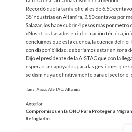
tanto a una tarifa más disminuida menor»
Recordó que la tarifa oficial es de 6.50 centavo
35 industrias en Altamira, 2.50 centavos por m
Salazar, los hace cubrir 4 pesos más por metro
«Nosotros basados en información técnica, inf
concluimos que está cuenca, la cuenca del río 
con disponibilidad, deberíamos estar en zona de
Dijo el presidente de la AISTAC que con la lleg
esperan ser apoyados para las gestiones que se
se disminuya definitivamente para el sector el 
Tags:
Agua
,
AISTAC
,
Altamira
Navegación
Anterior
Compromisos en la ONU Para Proteger a Migran
de
Refugiados
entradas