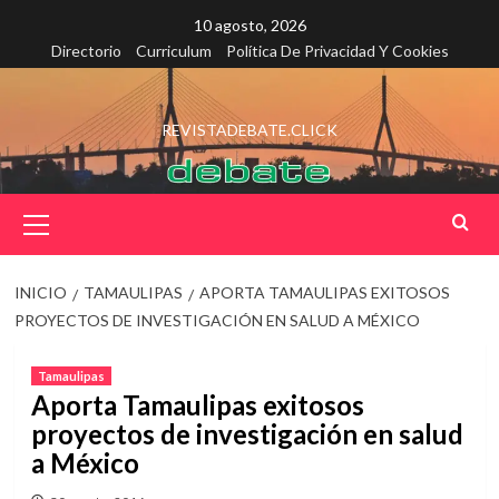
Saltar
10 agosto, 2026
al
Directorio
Curriculum
Política De Privacidad Y Cookies
contenido
REVISTADEBATE.CLICK
Menú
principal
INICIO
TAMAULIPAS
APORTA TAMAULIPAS EXITOSOS
PROYECTOS DE INVESTIGACIÓN EN SALUD A MÉXICO
Tamaulipas
Aporta Tamaulipas exitosos
proyectos de investigación en salud
a México