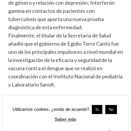
de género y relación con depresión; Interferón
gamma en contactos de pacientes con
tuberculosis que aporta una nueva prueba
diagnóstica de esta enfermedad.
Finalmente, el titular de la Secretaria de Salud
añadió que el gobierno de Egidio Torre Cantú fue
uno de los principales impulsores a nivel mundial en
la investigación de la eficacia y seguridad de la
vacuna contra el dengue que se realizó en
coordinación con el Instituto Nacional de pediatría
y Laboratorio Sanofi.
Tags:
Aportes
,
Salud
,
Tamaulipas
Utilizamos cookies, ¿estás de acuerdo?.
Si
No
Navegación
Anterior
Saber más
Piden Tener Cuidado con Billetes de 100, 200 y 500
de
Siguiente