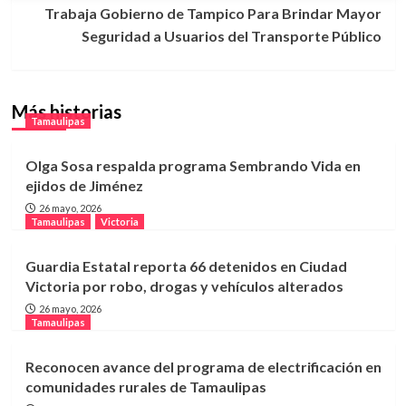
entradas
Trabaja Gobierno de Tampico Para Brindar Mayor
Seguridad a Usuarios del Transporte Público
Más historias
Tamaulipas
Olga Sosa respalda programa Sembrando Vida en
ejidos de Jiménez
26 mayo, 2026
Tamaulipas
Victoria
Guardia Estatal reporta 66 detenidos en Ciudad
Victoria por robo, drogas y vehículos alterados
26 mayo, 2026
Tamaulipas
Reconocen avance del programa de electrificación en
comunidades rurales de Tamaulipas