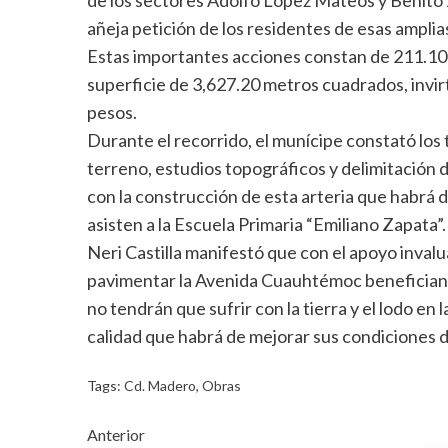
añeja petición de los residentes de esas amplia
Estas importantes acciones constan de 211.10 
superficie de 3,627.20 metros cuadrados, invir
pesos.
Durante el recorrido, el munícipe constató los
terreno, estudios topográficos y delimitación 
con la construcción de esta arteria que habrá de
asisten a la Escuela Primaria “Emiliano Zapata”.
Neri Castilla manifestó que con el apoyo inval
pavimentar la Avenida Cuauhtémoc beneficiand
no tendrán que sufrir con la tierra y el lodo en
calidad que habrá de mejorar sus condiciones d
Tags:
Cd. Madero
,
Obras
Navegación
Anterior