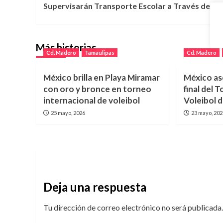
Supervisarán Transporte Escolar a Través de G
de
entradas
Más historias
Cd. Madero
Tamaulipas
Cd. Madero
México brilla en Playa Miramar
México as
con oro y bronce en torneo
final del
internacional de voleibol
Voleibol 
25 mayo, 2026
23 mayo, 20
Deja una respuesta
Tu dirección de correo electrónico no será publicada.