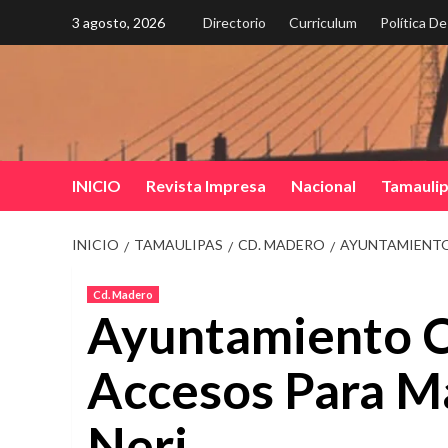
Saltar
3 agosto, 2026
Directorio
Curriculum
Política D
al
contenido
INICIO
Revista Impresa
Nacional
Tamauli
INICIO
TAMAULIPAS
CD. MADERO
AYUNTAMIENTO
Cd. Madero
Ayuntamiento C
Accesos Para M
Neri