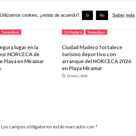
PS
Amplían Trámite de Beca Sinergia 2016 – 2017
Utilizamos cookies, ¿estás de acuerdo?.
Saber más
Si
No
Tamaulipas
Cd. Madero
Tamaulipas
egura lugar en la
Ciudad Madero fortalece
 Tour NORCECA de
turismo deportivo con
de Playa en Miramar
arranque del NORCECA 2026
en Playa Miramar
26
22 mayo, 2026
Los campos obligatorios están marcados con
*