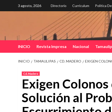
Saltar
3 agosto, 2026
Directorio
Curriculum
Política D
al
contenido
INICIO
Revista Impresa
Nacional
Tamauli
INICIO
TAMAULIPAS
CD. MADERO
EXIGEN COLON
Cd. Madero
Exigen Colonos
Solución al Pro
Escurrimiento 