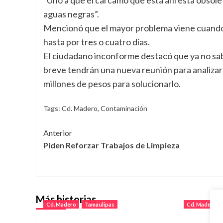
aguas negras”.
Mencionó que el mayor problema viene cuando l
hasta por tres o cuatro días.
El ciudadano inconforme destacó que ya no sab
breve tendrán una nueva reunión para analizar 
millones de pesos para solucionarlo.
Tags:
Cd. Madero
,
Contaminación
Navegación
Anterior
Piden Reforzar Trabajos de Limpieza
de
entradas
Más historias
Cd. Madero
Tamaulipas
Cd. Madero