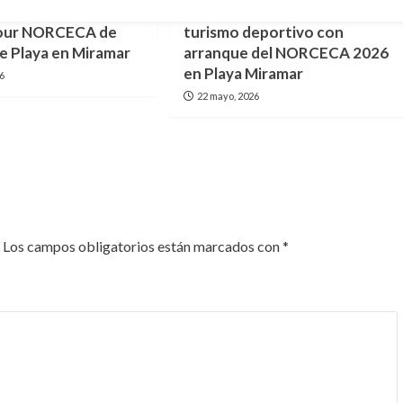
egura lugar en la
Ciudad Madero fortalece
 Tour NORCECA de
turismo deportivo con
de Playa en Miramar
arranque del NORCECA 2026
en Playa Miramar
26
22 mayo, 2026
Los campos obligatorios están marcados con
*