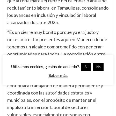
que la feria marca el cierre del calendario anual de
reclutamiento laboral en Tamaulipas, consolidando
los avances en inclusión y vinculación laboral
alcanzados durante 2025.
“Es un cierre muy bonito porque ya era justo y
necesario estar presentes aquí en Madero, donde
tenemos un alcalde comprometido con generar
oportunidades para todos. La coordinación entre
los tres órdenes de gobierno es clave para seguir
Utilizamos cookies, ¿estás de acuerdo?.
Si
No
abriendo puertas al empleo formal”.
Saber más
Reiteró que el Servicio Nacional del Empleo
continuará trabajando de manera permanente y
coordinada con las autoridades estatales y
municipales, con el propósito de mantener el
impulso a la inserción laboral de sectores
vulnerables, especialmente personas con