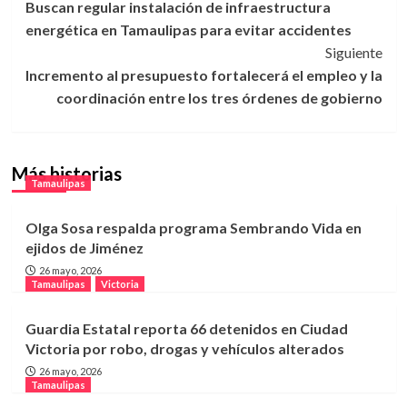
Buscan regular instalación de infraestructura
de
energética en Tamaulipas para evitar accidentes
entradas
Siguiente
Incremento al presupuesto fortalecerá el empleo y la
coordinación entre los tres órdenes de gobierno
Más historias
Tamaulipas
Olga Sosa respalda programa Sembrando Vida en
ejidos de Jiménez
26 mayo, 2026
Tamaulipas
Victoria
Guardia Estatal reporta 66 detenidos en Ciudad
Victoria por robo, drogas y vehículos alterados
26 mayo, 2026
Tamaulipas