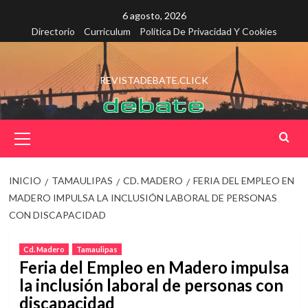
Saltar
6 agosto, 2026
al
Directorio
Curriculum
Política De Privacidad Y Cookies
contenido
REVISTADEBATE.CLICK
Menú
principal
INICIO
TAMAULIPAS
CD. MADERO
FERIA DEL EMPLEO EN
MADERO IMPULSA LA INCLUSIÓN LABORAL DE PERSONAS
CON DISCAPACIDAD
Cd. Madero
Tamaulipas
Feria del Empleo en Madero impulsa
la inclusión laboral de personas con
discapacidad