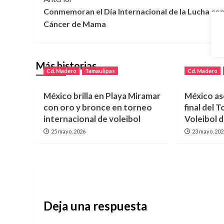
Conmemoran el Día Internacional de la Lucha con
de
Cáncer de Mama
entradas
Más historias
Cd. Madero
Tamaulipas
Cd. Madero
México brilla en Playa Miramar
México as
con oro y bronce en torneo
final del
internacional de voleibol
Voleibol 
25 mayo, 2026
23 mayo, 20
Deja una respuesta