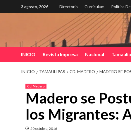
Saltar
3 agosto, 2026
Directorio
Curriculum
Política D
al
contenido
INICIO
Revista Impresa
Nacional
Tamauli
INICIO
TAMAULIPAS
CD. MADERO
MADERO SE POS
Cd. Madero
Madero se Post
los Migrantes: A
20 octubre, 2016