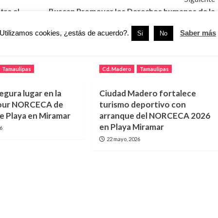
tra el
Buscan Promover los Derechos humanos de la
Ciudadanía Maderense
Utilizamos cookies, ¿estás de acuerdo?.
Saber más
Si
No
Tamaulipas
Cd. Madero
Tamaulipas
egura lugar en la
Ciudad Madero fortalece
 Tour NORCECA de
turismo deportivo con
de Playa en Miramar
arranque del NORCECA 2026
en Playa Miramar
26
22 mayo, 2026