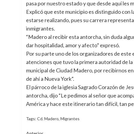
pasa por nuestro estado y que desde aquí les m
Explicó que este municipio es distinguido con 
estarse realizando, pues su carrera representa 
inmigrantes.
“Madero al recibir esta antorcha, sin duda algu
dar hospitalidad, amor y afecto” expresó.
Por su parte uno de los organizadores de este 
atenciones que tuvo la primera autoridad de la
municipal de Ciudad Madero, por recibirnos en 
de ahí a Nueva York”.
El párroco de la iglesia Sagrado Corazón de Jesú
antorcha, dijo “Le pedimos al señor que acompa
América y hace este itinerario tan difícil, tan 
Tags:
Cd. Madero
,
Migrantes
Navegación
Anterior