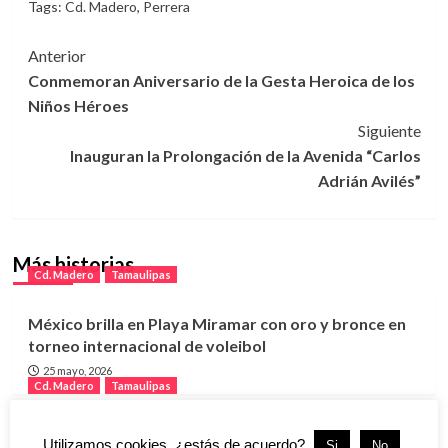
Tags:
Cd. Madero
,
Perrera
Navegación
Anterior
Conmemoran Aniversario de la Gesta Heroica de los
de
Niños Héroes
entradas
Siguiente
Inauguran la Prolongación de la Avenida “Carlos
Adrián Avilés”
Más historias
Cd. Madero
Tamaulipas
México brilla en Playa Miramar con oro y bronce en
torneo internacional de voleibol
25 mayo, 2026
Cd. Madero
Tamaulipas
México asegura lugar en la final del Tour NORCECA
Utilizamos cookies, ¿estás de acuerdo?.
Si
No