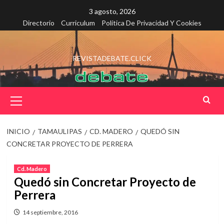
Saltar
3 agosto, 2026
al
Directorio
Curriculum
Política De Privacidad Y Cookies
contenido
REVISTADEBATE.CLICK
Menú
principal
INICIO
TAMAULIPAS
CD. MADERO
QUEDÓ SIN
CONCRETAR PROYECTO DE PERRERA
Cd. Madero
Quedó sin Concretar Proyecto de
Perrera
14 septiembre, 2016