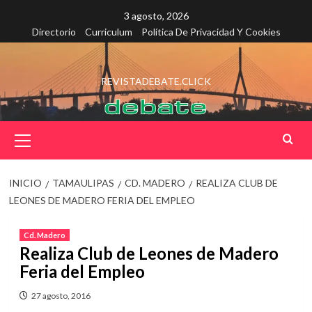
Saltar
3 agosto, 2026
al
Directorio
Curriculum
Política De Privacidad Y Cookies
contenido
REVISTADEBATE.CLICK
Menú
principal
INICIO
TAMAULIPAS
CD. MADERO
REALIZA CLUB DE
LEONES DE MADERO FERIA DEL EMPLEO
Cd. Madero
Realiza Club de Leones de Madero
Feria del Empleo
27 agosto, 2016