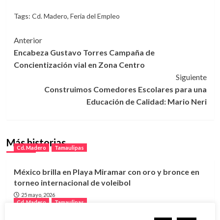
Tags:
Cd. Madero
,
Feria del Empleo
Navegación
Anterior
Encabeza Gustavo Torres Campaña de
de
Concientización vial en Zona Centro
entradas
Siguiente
Construimos Comedores Escolares para una
Educación de Calidad: Mario Neri
Más historias
Cd. Madero
Tamaulipas
México brilla en Playa Miramar con oro y bronce en
torneo internacional de voleibol
25 mayo, 2026
Cd. Madero
Tamaulipas