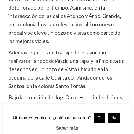
deteriorado por el tiempo. Asimismo, en la
intersección de las calles Atenco y Árbol Grande,
en la colonia Los Laureles, se instaló un nuevo
brocal y se elevó un pozo de visita como parte de
las mejoras viales.
Además, equipos de trabajo del organismo
realizaron la reposición de una tapa y la limpieza de
desechos en un pozo de visita ubicado en la
esquina de la calle Cuarta con Andador de los
Santos, en la colonia Santo Tomás.
Bajo la dirección del Ing. Omar Hernández Leines,
la COMAPA Altamira mantiene un programa
continuo de reparación y sustitución de tapas y
Utilizamos cookies, ¿estás de acuerdo?.
Si
No
brocales. Esta iniciativa busca prevenir el
Saber más
taponamiento de las tuberías de drenaje y evitar