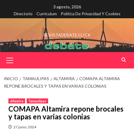
Saltar
3 agosto, 2026
al
Directorio
Curriculum
Política De Privacidad Y Cookies
contenido
REVISTADEBATE.CLICK
Menú
principal
INICIO
TAMAULIPAS
ALTAMIRA
COMAPA ALTAMIRA
REPONE BROCALES Y TAPAS EN VARIAS COLONIAS
Altamira
Tamaulipas
COMAPA Altamira repone brocales
y tapas en varias colonias
27 junio, 2024