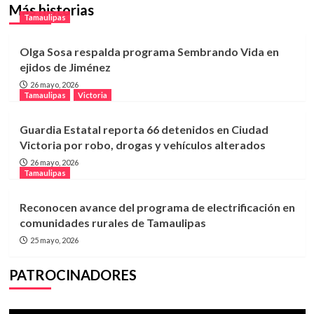
Más historias
Tamaulipas
Olga Sosa respalda programa Sembrando Vida en
ejidos de Jiménez
26 mayo, 2026
Tamaulipas
Victoria
Guardia Estatal reporta 66 detenidos en Ciudad
Victoria por robo, drogas y vehículos alterados
26 mayo, 2026
Tamaulipas
Reconocen avance del programa de electrificación en
comunidades rurales de Tamaulipas
25 mayo, 2026
PATROCINADORES