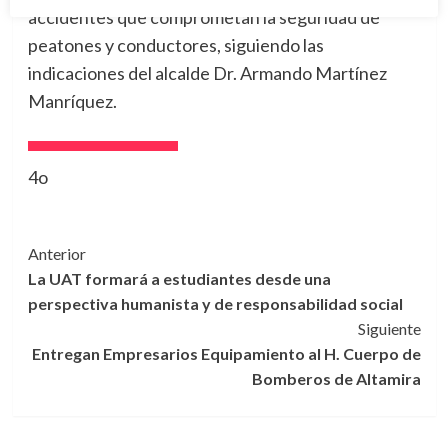
accidentes que comprometan la seguridad de
peatones y conductores, siguiendo las
indicaciones del alcalde Dr. Armando Martínez
Manríquez.
4o
Navegación
Anterior
La UAT formará a estudiantes desde una
de
perspectiva humanista y de responsabilidad social
entradas
Siguiente
Entregan Empresarios Equipamiento al H. Cuerpo de
Bomberos de Altamira