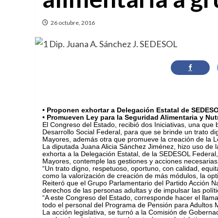
26 octubre, 2016
• Proponen exhortar a Delegación Estatal de SEDESO
• Promueven Ley para la Seguridad Alimentaria y Nutr
El Congreso del Estado, recibió dos Iniciativas, una que
Desarrollo Social Federal, para que se brinde un trato 
Mayores, además otra que promueve la creación de la Ley
La diputada Juana Alicia Sánchez Jiménez, hizo uso de la 
exhorta a la Delegación Estatal, de la SEDESOL Federal,
Mayores, contemple las gestiones y acciones necesarias p
“Un trato digno, respetuoso, oportuno, con calidad, equita
como la valorización de creación de más módulos, la optim
Reiteró que el Grupo Parlamentario del Partido Acción Na
derechos de las personas adultas y de impulsar las políti
“A este Congreso del Estado, corresponde hacer el llama
todo el personal del Programa de Pensión para Adultos
La acción legislativa, se turnó a la Comisión de Goberna