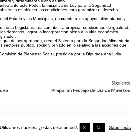
alizará y dictaminarán dicho asunto.
nteó ante este Poder, la Iniciativa de Ley para la Seguridad
 objeto es establecer las condiciones para garantizar el derecho
 del Estado y los Municipios, en cuanto a los apoyos alimentarios y
n esta Legislatura, es contribuir a propiciar condiciones de igualdad,
e los derechos, lograr la incorporación plena a la vida económica,
gislador.
y, que de ser aprobada, crea el Sistema para la Seguridad Alimentaria
os sectores público, social y privado en lo relativo a las acciones que
 Comisión de Bienestar Social, presidida por la Diputada Ana Lidia
Siguiente
s en
Preparan Festejo de Día de Muertos
Victoria
Tamaulipas
Utilizamos cookies, ¿estás de acuerdo?.
Saber más
Si
No