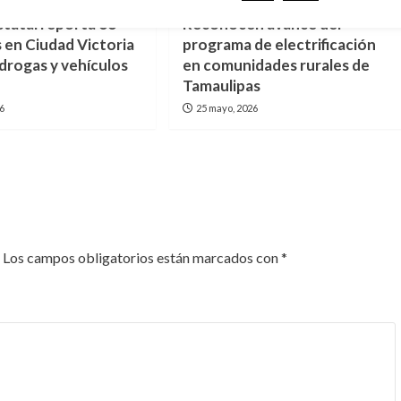
statal reporta 66
Reconocen avance del
 en Ciudad Victoria
programa de electrificación
 drogas y vehículos
en comunidades rurales de
Tamaulipas
26
25 mayo, 2026
Los campos obligatorios están marcados con
*