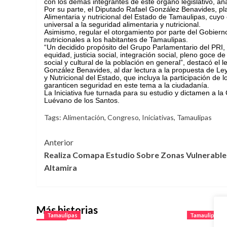
con los demás integrantes de este órgano legislativo, an
Por su parte, el Diputado Rafael González Benavides, pla
Alimentaria y nutricional del Estado de Tamaulipas, cuyo
universal a la seguridad alimentaria y nutricional.
Asimismo, regular el otorgamiento por parte del Gobierno
nutricionales a los habitantes de Tamaulipas.
“Un decidido propósito del Grupo Parlamentario del PRI, e
equidad, justicia social, integración social, pleno goce d
social y cultural de la población en general”, destacó el le
González Benavides, al dar lectura a la propuesta de Le
y Nutricional del Estado, que incluya la participación de l
garanticen seguridad en este tema a la ciudadanía.
La Iniciativa fue turnada para su estudio y dictamen a la
Luévano de los Santos.
Tags:
Alimentación
,
Congreso
,
Iniciativas
,
Tamaulipas
Navegación
Anterior
Realiza Comapa Estudio Sobre Zonas Vulnerable
de
Altamira
entradas
Más historias
Tamaulipas
Tamaulipas