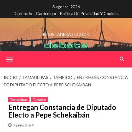
Saltar
3 agosto, 2026
al
Directorio
Curriculum
Política De Privacidad Y Cookies
contenido
REVISTADEBATE.CLICK
Menú
principal
INICIO
TAMAULIPAS
TAMPICO
ENTREGAN CONSTANCIA
DE DIPUTADO ELECTO A PEPE SCHEKAIBÁN
Tamaulipas
Tampico
Entregan Constancia de Diputado
Electo a Pepe Schekaibán
7 junio, 2024