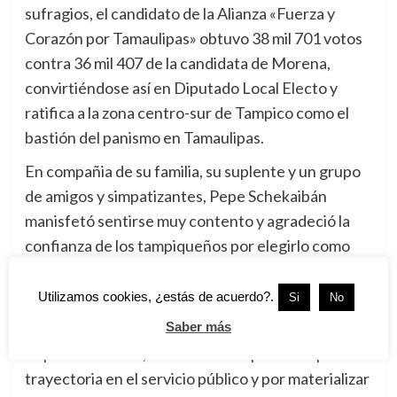
sufragios, el candidato de la Alianza «Fuerza y
Corazón por Tamaulipas» obtuvo 38 mil 701 votos
contra 36 mil 407 de la candidata de Morena,
convirtiéndose así en Diputado Local Electo y
ratifica a la zona centro-sur de Tampico como el
bastión del panismo en Tamaulipas.
En compañia de su familia, su suplente y un grupo
de amigos y simpatizantes, Pepe Schekaibán
manisfetó sentirse muy contento y agradeció la
confianza de los tampiqueños por elegirlo como
diputado, dijo que seguirá trabajando muy cerca de
la gente en las colonias de Tampico para seguir
Utilizamos cookies, ¿estás de acuerdo?.
Si
No
dando resultados.
Saber más
Pepe Schekaibán, ha sobresalido por su amplia
trayectoria en el servicio público y por materializar