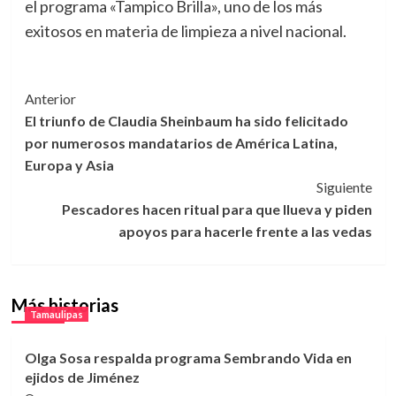
el programa «Tampico Brilla», uno de los más
exitosos en materia de limpieza a nivel nacional.
Navegación
Anterior
El triunfo de Claudia Sheinbaum ha sido felicitado
de
por numerosos mandatarios de América Latina,
entradas
Europa y Asia
Siguiente
Pescadores hacen ritual para que llueva y piden
apoyos para hacerle frente a las vedas
Más historias
Tamaulipas
Olga Sosa respalda programa Sembrando Vida en
ejidos de Jiménez