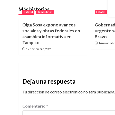
Más historias
Estatal
Tamaulipas
Estatal
Tam
Olga Sosa expone avances
Gobernado
sociales y obras federales en
urgente so
asamblea informativa en
Bravo
Tampico
14 noviembr
17 noviembre, 2025
Deja una respuesta
Tu dirección de correo electrónico no será publicada.
Comentario
*