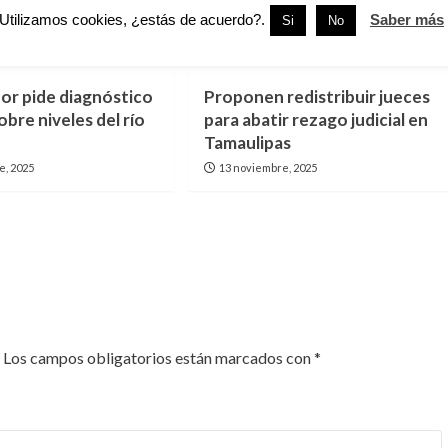
Utilizamos cookies, ¿estás de acuerdo?.
Saber más
Si
No
aulipas
Estatal
r pide diagnóstico
Proponen redistribuir jueces
bre niveles del río
para abatir rezago judicial en
Tamaulipas
e, 2025
13 noviembre, 2025
Los campos obligatorios están marcados con
*