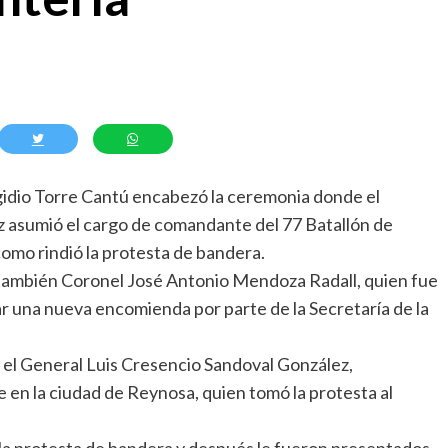
idio Torre Cantú encabezó la ceremonia donde el
z asumió el cargo de comandante del 77 Batallón de
 como rindió la protesta de bandera.
 también Coronel José Antonio Mendoza Radall, quien fue
 una nueva encomienda por parte de la Secretaría de la
 el General Luis Cresencio Sandoval González,
 en la ciudad de Reynosa, quien tomó la protesta al
 la protesta de bandera y después le fueron presentados