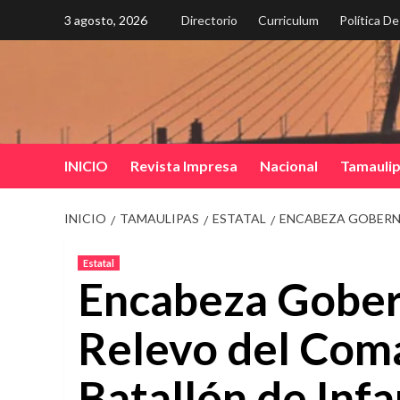
Saltar
3 agosto, 2026
Directorio
Curriculum
Política D
al
contenido
INICIO
Revista Impresa
Nacional
Tamauli
INICIO
TAMAULIPAS
ESTATAL
ENCABEZA GOBERNA
Estatal
Encabeza Gober
Relevo del Com
Batallón de Infa