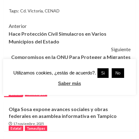
Tags:
Cd. Victoria
,
CENAD
Navegación
Anterior
Hace Protección Civil Simulacros en Varios
de
Municipios del Estado
entradas
Siguiente
Compromisos en la ONU Para Proteger a Migrantes
y Refugiados
Utilizamos cookies, ¿estás de acuerdo?.
Si
No
Saber más
Más historias
Estatal
Tamaulipas
Olga Sosa expone avances sociales y obras
federales en asamblea informativa en Tampico
17 noviembre, 2025
Estatal
Tamaulipas