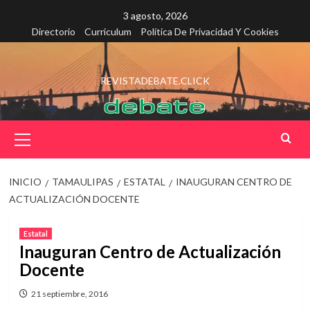
Saltar
3 agosto, 2026
al
Directorio
Curriculum
Política De Privacidad Y Cookies
contenido
REVISTADEBATE.CLICK
Menú
principal
INICIO
TAMAULIPAS
ESTATAL
INAUGURAN CENTRO DE
ACTUALIZACIÓN DOCENTE
Estatal
Inauguran Centro de Actualización
Docente
21 septiembre, 2016