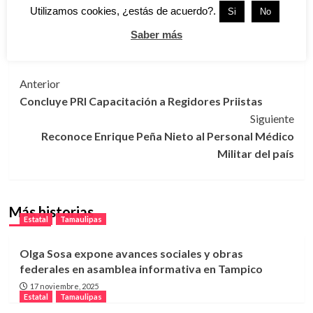
Utilizamos cookies, ¿estás de acuerdo?.
Si
No
Antisecuestros.
Saber más
Tags:
Cd. Victoria
,
Seguridad
,
Tamaulipas
Navegación
Anterior
Concluye PRI Capacitación a Regidores Priistas
de
Siguiente
entradas
Reconoce Enrique Peña Nieto al Personal Médico
Militar del país
Más historias
Estatal
Tamaulipas
Olga Sosa expone avances sociales y obras
federales en asamblea informativa en Tampico
17 noviembre, 2025
Estatal
Tamaulipas