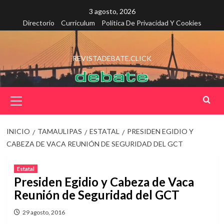
Saltar
3 agosto, 2026
al
Directorio
Curriculum
Política De Privacidad Y Cookies
contenido
REVISTADEBATE.CLICK
Menú
principal
INICIO
TAMAULIPAS
ESTATAL
PRESIDEN EGIDIO Y
CABEZA DE VACA REUNIÓN DE SEGURIDAD DEL GCT
Estatal
Presiden Egidio y Cabeza de Vaca
Reunión de Seguridad del GCT
29 agosto, 2016