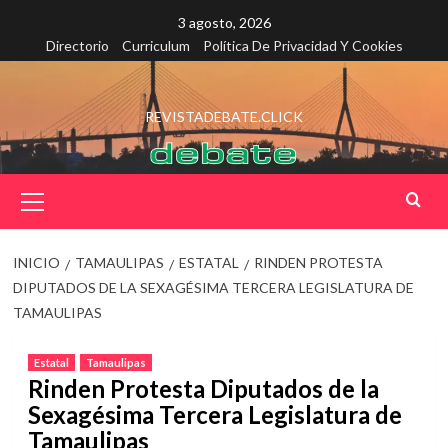
Saltar
3 agosto, 2026
al
Directorio
Curriculum
Política De Privacidad Y Cookies
contenido
REVISTADEBATE.CLICK
Menú
principal
INICIO
TAMAULIPAS
ESTATAL
RINDEN PROTESTA
DIPUTADOS DE LA SEXAGÉSIMA TERCERA LEGISLATURA DE
TAMAULIPAS
Estatal
Tamaulipas
Rinden Protesta Diputados de la
Sexagésima Tercera Legislatura de
Tamaulipas