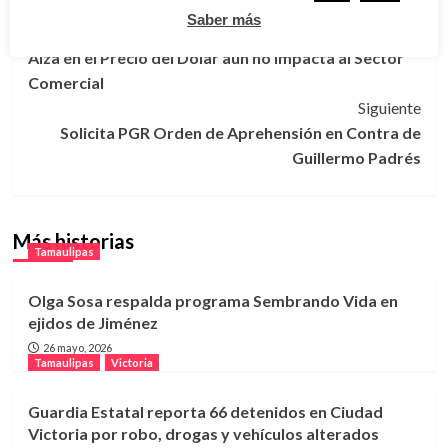
Saber más
Navegación
Anterior
Alza en el Precio del Dólar aún no Impacta al Sector
de
Comercial
entradas
Siguiente
Solicita PGR Orden de Aprehensión en Contra de
Guillermo Padrés
Más historias
Tamaulipas
Olga Sosa respalda programa Sembrando Vida en
ejidos de Jiménez
26 mayo, 2026
Tamaulipas
Victoria
Guardia Estatal reporta 66 detenidos en Ciudad
Victoria por robo, drogas y vehículos alterados