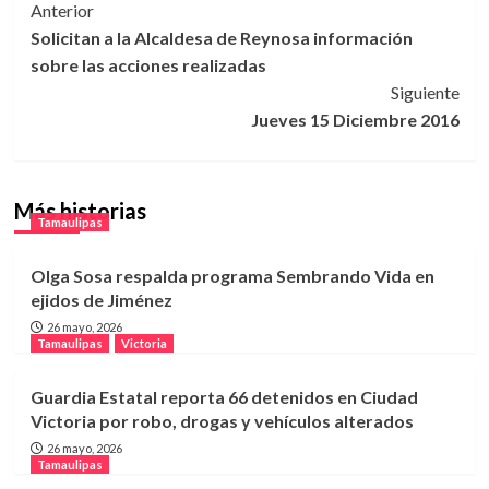
Navegación
Anterior
Solicitan a la Alcaldesa de Reynosa información
de
sobre las acciones realizadas
entradas
Siguiente
Jueves 15 Diciembre 2016
Más historias
Tamaulipas
Olga Sosa respalda programa Sembrando Vida en
ejidos de Jiménez
26 mayo, 2026
Tamaulipas
Victoria
Guardia Estatal reporta 66 detenidos en Ciudad
Victoria por robo, drogas y vehículos alterados
26 mayo, 2026
Tamaulipas