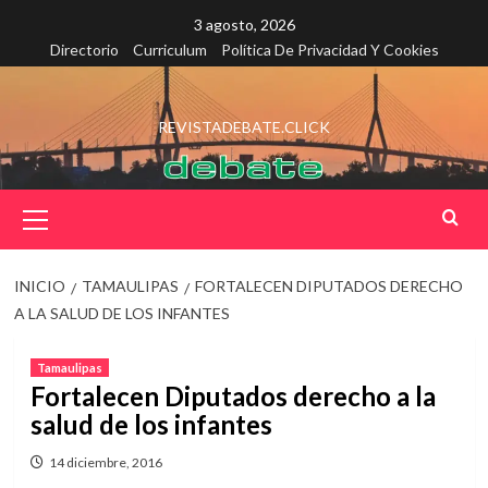
Saltar
3 agosto, 2026
al
Directorio
Curriculum
Política De Privacidad Y Cookies
contenido
REVISTADEBATE.CLICK
Menú
principal
INICIO
TAMAULIPAS
FORTALECEN DIPUTADOS DERECHO
A LA SALUD DE LOS INFANTES
Tamaulipas
Fortalecen Diputados derecho a la
salud de los infantes
14 diciembre, 2016