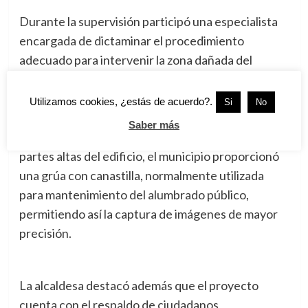
Durante la supervisión participó una especialista
encargada de dictaminar el procedimiento
adecuado para intervenir la zona dañada del
frontispicio, cuyos resultados serán presentados
posteriormente ante las autoridades federales
Utilizamos cookies, ¿estás de acuerdo?.
Si
No
para obtener las autorizaciones correspondientes.
Saber más
Para facilitar las labores de inspección en las
partes altas del edificio, el municipio proporcionó
una grúa con canastilla, normalmente utilizada
para mantenimiento del alumbrado público,
permitiendo así la captura de imágenes de mayor
precisión.
La alcaldesa destacó además que el proyecto
cuenta con el respaldo de ciudadanos