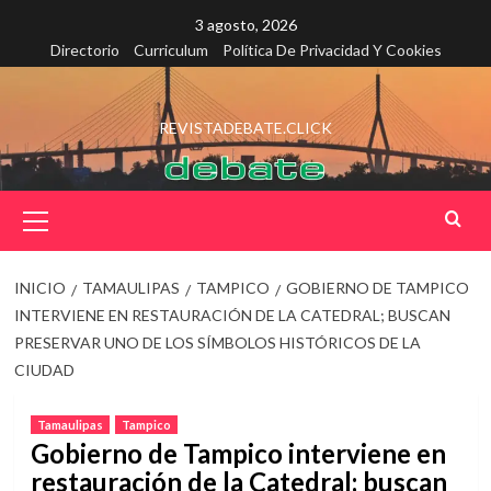
Saltar
3 agosto, 2026
al
Directorio
Curriculum
Política De Privacidad Y Cookies
contenido
REVISTADEBATE.CLICK
Menú
principal
INICIO
TAMAULIPAS
TAMPICO
GOBIERNO DE TAMPICO
INTERVIENE EN RESTAURACIÓN DE LA CATEDRAL; BUSCAN
PRESERVAR UNO DE LOS SÍMBOLOS HISTÓRICOS DE LA
CIUDAD
Tamaulipas
Tampico
Gobierno de Tampico interviene en
restauración de la Catedral; buscan