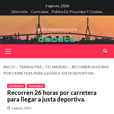
Saltar
3 agosto, 2026
al
Directorio
Curriculum
Política De Privacidad Y Cookies
contenido
REVISTADEBATE.CLICK
Menú
principal
INICIO
TAMAULIPAS
CD. MADERO
RECORREN 26 HORAS
POR CARRETERA PARA LLEGAR A JUSTA DEPORTIVA.
Cd. Madero
Tamaulipas
Recorren 26 horas por carretera
para llegar a justa deportiva.
1 agosto, 2025