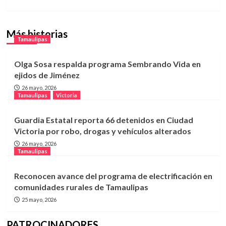
Más historias
Tamaulipas
Olga Sosa respalda programa Sembrando Vida en
ejidos de Jiménez
26 mayo, 2026
Tamaulipas
Victoria
Guardia Estatal reporta 66 detenidos en Ciudad
Victoria por robo, drogas y vehículos alterados
26 mayo, 2026
Tamaulipas
Reconocen avance del programa de electrificación en
comunidades rurales de Tamaulipas
25 mayo, 2026
PATROCINADORES