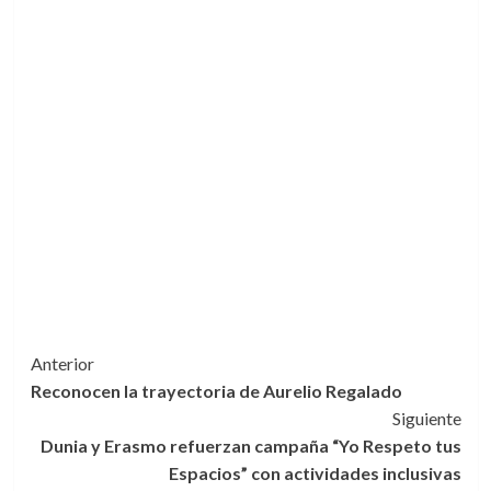
Navegación
Anterior
Reconocen la trayectoria de Aurelio Regalado
de
Siguiente
entradas
Dunia y Erasmo refuerzan campaña “Yo Respeto tus
Espacios” con actividades inclusivas