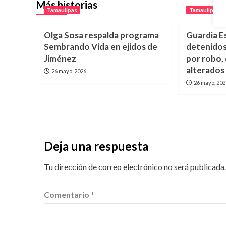
Más historias
Tamaulipas
Tamaulipas
Olga Sosa respalda programa
Guardia E
Sembrando Vida en ejidos de
detenidos
Jiménez
por robo,
alterados
26 mayo, 2026
26 mayo, 20
Deja una respuesta
Tu dirección de correo electrónico no será publicada.
Comentario
*