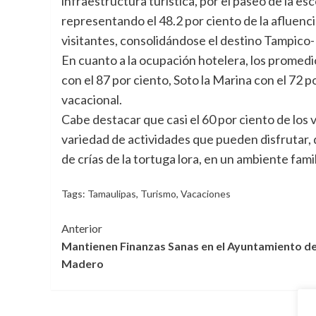
infraestructura turística, por el paseo de la esc
representando el 48.2 por ciento de la afluenci
visitantes, consolidándose el destino Tampico
En cuanto a la ocupación hotelera, los promedi
con el 87 por ciento, Soto la Marina con el 72 
vacacional.
Cabe destacar que casi el 60 por ciento de los v
variedad de actividades que pueden disfrutar, d
de crías de la tortuga lora, en un ambiente famil
Tags:
Tamaulipas
,
Turismo
,
Vacaciones
Navegación
Anterior
Mantienen Finanzas Sanas en el Ayuntamiento d
de
Madero
entradas