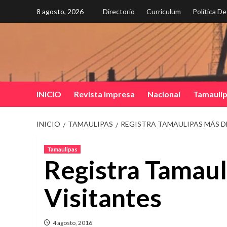
Saltar
8 agosto, 2026
Directorio
Curriculum
Política D
al
contenido
INICIO
Revista Impresa
Nacional
Tamauli
INICIO
TAMAULIPAS
REGISTRA TAMAULIPAS MÁS DE
Tamaulipas
Registra Tamaul
Visitantes
4 agosto, 2016