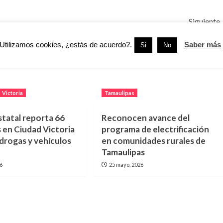
Siguiente
Pemex
Recibe Peña Nieto al Gobernador Electo de Quintana
Utilizamos cookies, ¿estás de acuerdo?.
Saber más
Roo
Si
No
Victoria
Tamaulipas
statal reporta 66
Reconocen avance del
 en Ciudad Victoria
programa de electrificación
 drogas y vehículos
en comunidades rurales de
Tamaulipas
26
25 mayo, 2026