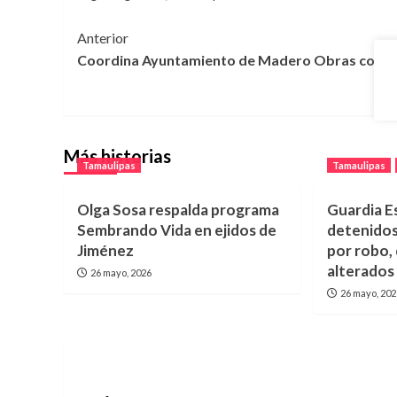
Navegación
Anterior
Coordina Ayuntamiento de Madero Obras con 
de
entradas
Más historias
Tamaulipas
Tamaulipas
Olga Sosa respalda programa
Guardia E
Sembrando Vida en ejidos de
detenidos
Jiménez
por robo,
alterados
26 mayo, 2026
26 mayo, 20