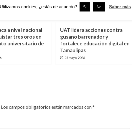
Utilizamos cookies, ¿estás de acuerdo?.
Saber más
Si
No
UAT
Tamaulipas
UAT
Victoria
ca a nivel nacional
UAT lidera acciones contra
uistar tres oros en
gusano barrenador y
o universitario de
fortalece educación digital en
Tamaulipas
26
25 mayo, 2026
Los campos obligatorios están marcados con
*