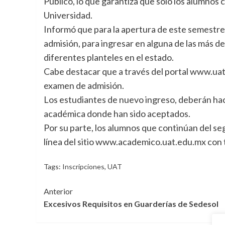
Público, lo que garantiza que solo los alumnos 
Universidad.
Informó que para la apertura de este semestre
admisión, para ingresar en alguna de las más de
diferentes planteles en el estado.
Cabe destacar que a través del portal www.uat.
examen de admisión.
Los estudiantes de nuevo ingreso, deberán hac
académica donde han sido aceptados.
Por su parte, los alumnos que continúan del s
línea del sitio www.academico.uat.edu.mx con to
Tags:
Inscripciones
,
UAT
Navegación
Anterior
Excesivos Requisitos en Guarderías de Sedesol
de