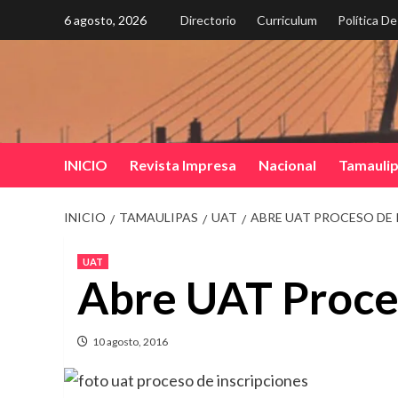
Saltar
6 agosto, 2026
Directorio
Curriculum
Política D
al
contenido
INICIO
Revista Impresa
Nacional
Tamauli
INICIO
TAMAULIPAS
UAT
ABRE UAT PROCESO DE 
UAT
Abre UAT Proces
10 agosto, 2016