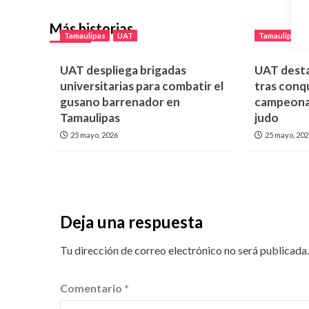
entradas
Más historias
Tamaulipas
UAT
Tamaulipas
UAT despliega brigadas
UAT desta
universitarias para combatir el
tras conq
gusano barrenador en
campeonat
Tamaulipas
judo
25 mayo, 2026
25 mayo, 20
Deja una respuesta
Tu dirección de correo electrónico no será publicada.
Comentario
*