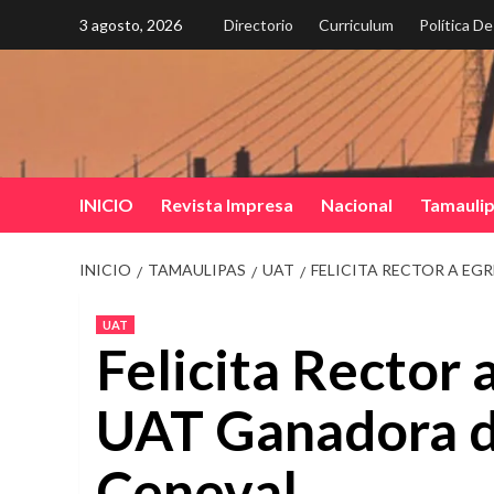
Saltar
3 agosto, 2026
Directorio
Curriculum
Política D
al
contenido
INICIO
Revista Impresa
Nacional
Tamauli
INICIO
TAMAULIPAS
UAT
FELICITA RECTOR A EG
UAT
Felicita Rector 
UAT Ganadora d
Ceneval