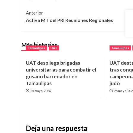
Navegación
Anterior
Activa MT del PRI Reuniones Regionales
de
entradas
Más historias
Tamaulipas
UAT
Tamaulipas
UAT despliega brigadas
UAT desta
universitarias para combatir el
tras conq
gusano barrenador en
campeonat
Tamaulipas
judo
25 mayo, 2026
25 mayo, 20
Deja una respuesta