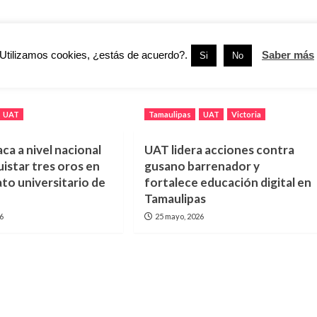
Siguiente
Multarán a Empresas por Arrojar Desechos al Pánuco
Utilizamos cookies, ¿estás de acuerdo?.
Saber más
Si
No
UAT
Tamaulipas
UAT
Victoria
ca a nivel nacional
UAT lidera acciones contra
uistar tres oros en
gusano barrenador y
o universitario de
fortalece educación digital en
Tamaulipas
26
25 mayo, 2026