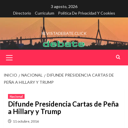
Saltar
3 agosto, 2026
al
Directorio
Curriculum
Política De Privacidad Y Cookies
contenido
REVISTADEBATE.CLICK
Menú
principal
INICIO
NACIONAL
DIFUNDE PRESIDENCIA CARTAS DE
PEÑA A HILLARY Y TRUMP
Nacional
Difunde Presidencia Cartas de Peña
a Hillary y Trump
11 octubre, 2016