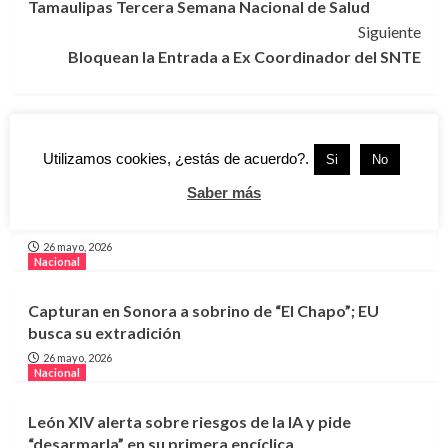
Tamaulipas Tercera Semana Nacional de Salud
entradas
Siguiente
Bloquean la Entrada a Ex Coordinador del SNTE
Más historias
Nacional
Utilizamos cookies, ¿estás de acuerdo?.
Si
No
Saber más
Guardia Nacional podrá aplicar multas y controlar
tránsito en carreteras federales
26 mayo, 2026
Nacional
Capturan en Sonora a sobrino de “El Chapo”; EU
busca su extradición
26 mayo, 2026
Nacional
León XIV alerta sobre riesgos de la IA y pide
“desarmarla” en su primera encíclica