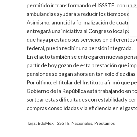
permitido ir transformando el ISSSTE, con un g
ambulancias ayudará a reducir los tiempos de t
Asimismo, anunció la formalización de cuatro mil
entregará una iniciativa al Congreso local para 
que haya prestado sus servicios en diferentes es
federal, pueda recibir una pensión integrada.
En el acto también se entregaron nuevas pensio
partir de hoy gozan de esta prestación que imp
pensiones se pagan ahora en tan solo diez días d
Por último, el titular del Instituto afirmó que
Gobierno de la República está trabajando en t
sortear estas dificultades con estabilidad y ce
compras consolidadas y la eficiencia en el gas
Tags:
EdoMex
,
ISSSTE
,
Nacionales
,
Préstamos