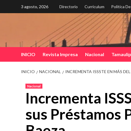
Saltar
3 agosto, 2026
Directorio
Curriculum
Política D
al
contenido
INICIO
Revista Impresa
Nacional
Tamauli
INICIO
NACIONAL
INCREMENTA ISSSTE EN MÁS DEL
Nacional
Incrementa ISS
sus Préstamos 
Baeza