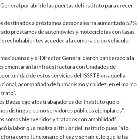
General por abrirle las puertas del instituto para crecer
dos destinados a préstamos personales ha aumentado 52%
orado préstamos de automóviles y motocicletas con tasas
s derechohabientes acceder a la compra de un vehículo,
mexiquense y el Director General dieron banderazo a la
incrementarán la infraestructura con Unidades de
oportunidad de estos servicios del ISSSTE en aquella
tucional, acompañada de humanismo y calidez, en el marco
trato”.
 Baeza dijo a los trabajadores del Instituto que el
 nos distingue como servidores públicos ejemplares”,
dos somos bienvenidos y tratados con amabilidad”.
 la labor que realiza el titular del Instituto pues “a lo
toria como funcionario eficaz y sensible, lo que le ha