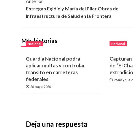
Navegación
Anterior
Entregan Egidio y María del Pilar Obras de
de
Infraestructura de Salud en la Frontera
entradas
Más historias
Nacional
Nacional
Guardia Nacional podrá
Capturan 
aplicar multas y controlar
de “El Ch
tránsito en carreteras
extradici
federales
26 mayo, 20
26 mayo, 2026
Deja una respuesta