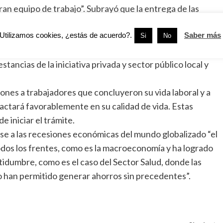
ran equipo de trabajo”. Subrayó que la entrega de las
raslados en beneficio de los afiliados mexiquenses.
Utilizamos cookies, ¿estás de acuerdo?.
Saber más
 nuevas plazas en el sector salud local y dijo que
Si
No
unificar el sistema de pensiones, por lo que un trabajador
tancias de la iniciativa privada y sector público local y
nes a trabajadores que concluyeron su vida laboral y a
actará favorablemente en su calidad de vida. Estas
e iniciar el trámite.
 pese a las recesiones económicas del mundo globalizado “el
odos los frentes, como es la macroeconomía y ha logrado
rtidumbre, como es el caso del Sector Salud, donde las
to han permitido generar ahorros sin precedentes”.