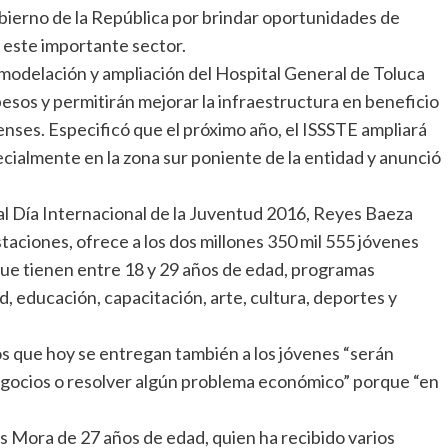
bierno de la República por brindar oportunidades de
a este importante sector.
 remodelación y ampliación del Hospital General de Toluca
pesos y permitirán mejorar la infraestructura en beneficio
nses. Especificó que el próximo año, el ISSSTE ampliará
ecialmente en la zona sur poniente de la entidad y anunció
al Día Internacional de la Juventud 2016, Reyes Baeza
staciones, ofrece a los dos millones 350 mil 555 jóvenes
que tienen entre 18 y 29 años de edad, programas
, educación, capacitación, arte, cultura, deportes y
s que hoy se entregan también a los jóvenes “serán
egocios o resolver algún problema económico” porque “en
s Mora de 27 años de edad, quien ha recibido varios