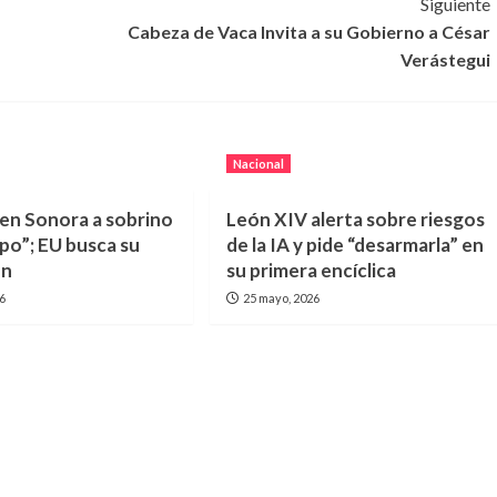
Siguiente
Cabeza de Vaca Invita a su Gobierno a César
Verástegui
Nacional
en Sonora a sobrino
León XIV alerta sobre riesgos
apo”; EU busca su
de la IA y pide “desarmarla” en
ón
su primera encíclica
26
25 mayo, 2026