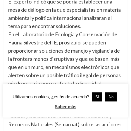
El experto indicó que se podría establecer una
mesa de diálogo en la que especialistas en materia
ambiental y política internacional analizaran el
tema para encontrar soluciones.
En el Laboratorio de Ecología y Conservación de
Fauna Silvestre del IE, prosiguió, se pueden
proporcionar soluciones de manejo y vigilancia de
la frontera menos disruptivas y que se basen, más
que en un muro, en mecanismos electrónicos que
alerten sobre un posible tráfico ilegal de personas
y/o drogas, sin que se afecte la diversidad
biológica, los servicios ambientales y los derechos
Utilizamos cookies, ¿estás de acuerdo?.
Si
No
humanos.
Saber más
Haremos una propuesta formal al Ejecutivo
federal y a la Secretaría del Medio Ambiente y
Recursos Naturales (Semarnat) sobre las acciones