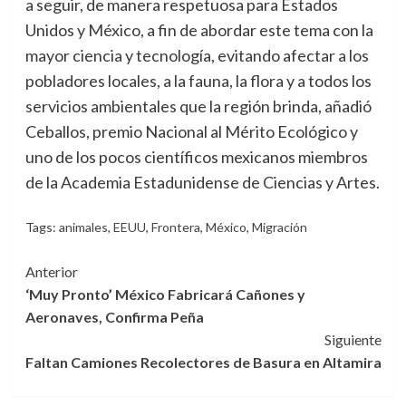
a seguir, de manera respetuosa para Estados
Unidos y México, a fin de abordar este tema con la
mayor ciencia y tecnología, evitando afectar a los
pobladores locales, a la fauna, la flora y a todos los
servicios ambientales que la región brinda, añadió
Ceballos, premio Nacional al Mérito Ecológico y
uno de los pocos científicos mexicanos miembros
de la Academia Estadunidense de Ciencias y Artes.
Tags:
animales
,
EEUU
,
Frontera
,
México
,
Migración
Navegación
Anterior
‘Muy Pronto’ México Fabricará Cañones y
de
Aeronaves, Confirma Peña
entradas
Siguiente
Faltan Camiones Recolectores de Basura en Altamira