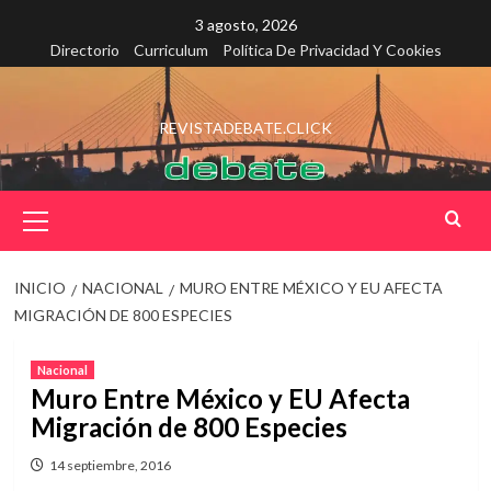
Saltar
3 agosto, 2026
al
Directorio
Curriculum
Política De Privacidad Y Cookies
contenido
REVISTADEBATE.CLICK
Menú
principal
INICIO
NACIONAL
MURO ENTRE MÉXICO Y EU AFECTA
MIGRACIÓN DE 800 ESPECIES
Nacional
Muro Entre México y EU Afecta
Migración de 800 Especies
14 septiembre, 2016