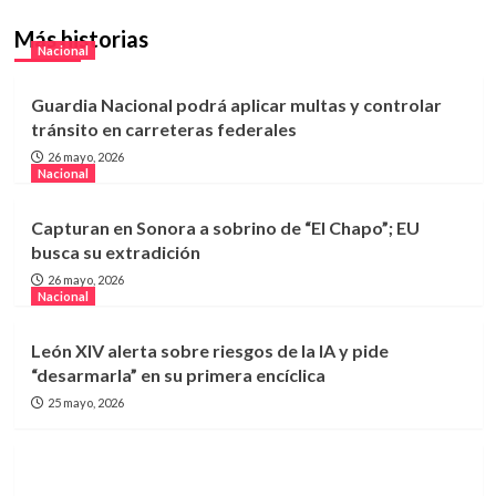
Más historias
Nacional
Guardia Nacional podrá aplicar multas y controlar
tránsito en carreteras federales
26 mayo, 2026
Nacional
Capturan en Sonora a sobrino de “El Chapo”; EU
busca su extradición
26 mayo, 2026
Nacional
León XIV alerta sobre riesgos de la IA y pide
“desarmarla” en su primera encíclica
25 mayo, 2026