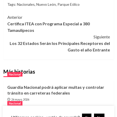
Tags:
Nacionales
,
Nuevo León
,
Parque Eólico
Navegación
Anterior
Certifica ITEA con Programa Especial a 380
de
Tamaulipecos
entradas
Siguiente
Los 32 Estados Serán los Principales Receptores del
Gasto el año Entrante
Más historias
Nacional
Guardia Nacional podrá aplicar multas y controlar
tránsito en carreteras federales
26 mayo, 2026
Nacional
Capturan en Sonora a sobrino de “El Chapo”; EU