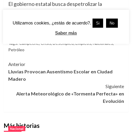
El gobierno estatal busca despetrolizar la
economía, para lo cual alienta la siembra de al
menos 100 mil hectáreas de palma africana, y
Utilizamos cookies, ¿estás de acuerdo?.
Si
No
promueve la captura de camarón.
Saber más
Tags:
Campeche
,
Crisis
,
Desempleo
,
Empleos
,
Nacionales
,
Petróleo
Navegación
Anterior
Lluvias Provocan Ausentismo Escolar en Ciudad
de
Madero
entradas
Siguiente
Alerta Meteorológico de «Tormenta Perfecta» en
Evolución
Más historias
Nacional