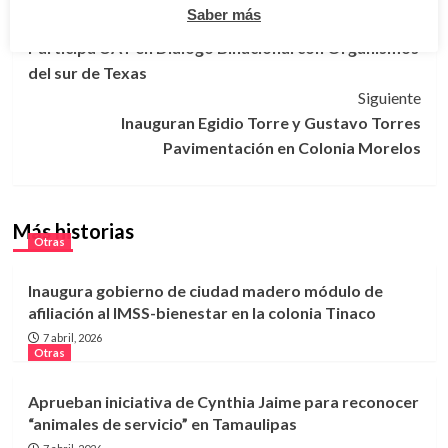
Saber más
Navegación
Anterior
Participa UAT en Diálogo Binacional con Organismos
de
del sur de Texas
entradas
Siguiente
Inauguran Egidio Torre y Gustavo Torres
Pavimentación en Colonia Morelos
Más historias
Otras
Inaugura gobierno de ciudad madero módulo de
afiliación al IMSS-bienestar en la colonia Tinaco
7 abril, 2026
Otras
Aprueban iniciativa de Cynthia Jaime para reconocer
“animales de servicio” en Tamaulipas