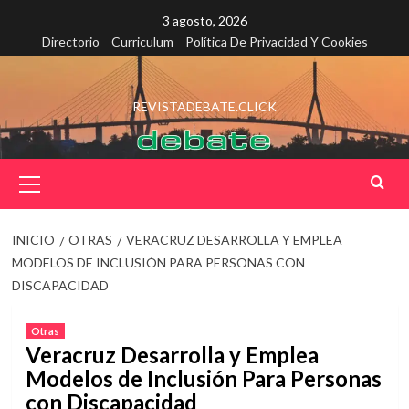
Saltar
3 agosto, 2026
al
Directorio
Curriculum
Política De Privacidad Y Cookies
contenido
REVISTADEBATE.CLICK
Menú
principal
INICIO
OTRAS
VERACRUZ DESARROLLA Y EMPLEA
MODELOS DE INCLUSIÓN PARA PERSONAS CON
DISCAPACIDAD
Otras
Veracruz Desarrolla y Emplea
Modelos de Inclusión Para Personas
con Discapacidad