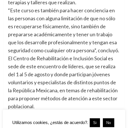
terapias y talleres que realizan.
“Este curso es también para hacer conciencia en
las personas con alguna limitación de que no sólo
es recuperarse físicamente, sino también de
prepararse académicamente y tener un trabajo
que los desarrolle profesionalmente y tengan esa
seguridad como cualquier otra persona”, concluyó.
El Centro de Rehabilitación e Inclusión Social es
sede de este encuentro de líderes, que se realiza
del 1 al 5 de agosto y donde participan jóvenes
voluntarios y especialistas de distintos puntos de
la República Mexicana, en temas de rehabilitación
para proponer métodos de atención a este sector
poblacional.
Tags:
CREEVER
,
Discapacitados
,
Inclusión
,
Veracruz
Utilizamos cookies, ¿estás de acuerdo?.
Si
No