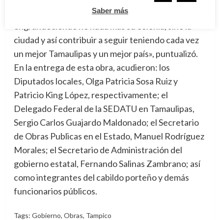
Saber más
cotidiano dan lo mejor que tienen por seguir
engrandeciendo no nada más su colonia, sino la
ciudad y así contribuir a seguir teniendo cada vez
un mejor Tamaulipas y un mejor país», puntualizó.
En la entrega de esta obra, acudieron: los
Diputados locales, Olga Patricia Sosa Ruiz y
Patricio King López, respectivamente; el
Delegado Federal de la SEDATU en Tamaulipas,
Sergio Carlos Guajardo Maldonado; el Secretario
de Obras Publicas en el Estado, Manuel Rodríguez
Morales; el Secretario de Administración del
gobierno estatal, Fernando Salinas Zambrano; así
como integrantes del cabildo porteño y demás
funcionarios públicos.
Tags:
Gobierno
,
Obras
,
Tampico