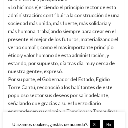
«Lo hicimos ejerciendo el principio rector de esta
administración: contribuir a la construcción de una
sociedad más unida, más fuerte, más solidaria y
más humana, trabajando siempre para crear en el
presente el mejor de los futuros, materializando el
verbo cumplir, como el más importante principio
ético y valor humano de esta administración, y
estando, por supuesto, día tras día, muy cerca de
nuestra gente», expresó.
Por su parte, el Gobernador del Estado, Egidio
Torre Cantú, reconoció a los habitantes de este
populoso sector sus deseos por salir adelante,
señalando que gracias a su esfuerzo diario
engrandecen su colonia, a Tampico y a Tamaulipas.
«Esto ha sido gracias al trabajo en conjunto, de los
Utilizamos cookies, ¿estás de acuerdo?.
Si
No
tampiqueños, de las tampiqueñas, con su esfuerzo