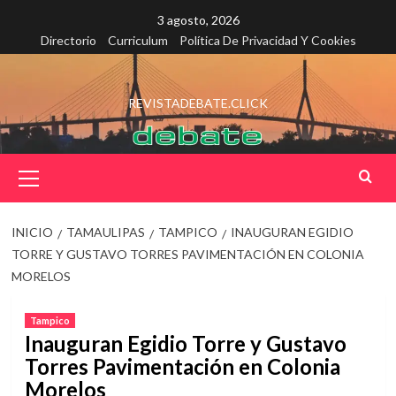
Saltar
3 agosto, 2026
al
Directorio
Curriculum
Política De Privacidad Y Cookies
contenido
REVISTADEBATE.CLICK
Menú
principal
INICIO
TAMAULIPAS
TAMPICO
INAUGURAN EGIDIO
TORRE Y GUSTAVO TORRES PAVIMENTACIÓN EN COLONIA
MORELOS
Tampico
Inauguran Egidio Torre y Gustavo
Torres Pavimentación en Colonia
Morelos