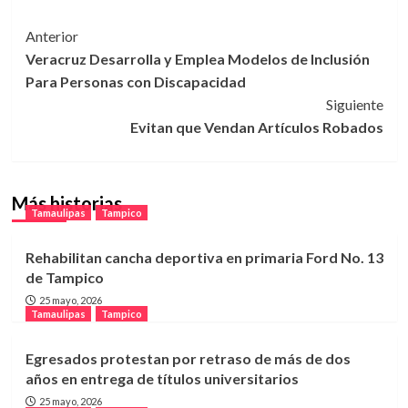
Navegación
Anterior
Veracruz Desarrolla y Emplea Modelos de Inclusión
de
Para Personas con Discapacidad
entradas
Siguiente
Evitan que Vendan Artículos Robados
Más historias
Tamaulipas
Tampico
Rehabilitan cancha deportiva en primaria Ford No. 13
de Tampico
25 mayo, 2026
Tamaulipas
Tampico
Egresados protestan por retraso de más de dos
años en entrega de títulos universitarios
25 mayo, 2026