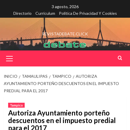
Saltar
3 agosto, 2026
al
Directorio
Curriculum
Política De Privacidad Y Cookies
contenido
REVISTADEBATE.CLICK
Menú
principal
INICIO
TAMAULIPAS
TAMPICO
AUTORIZA
AYUNTAMIENTO PORTEÑO DESCUENTOS EN EL IMPUESTO
PREDIAL PARA EL 2017
Tampico
Autoriza Ayuntamiento porteño
descuentos en el impuesto predial
para el 2017