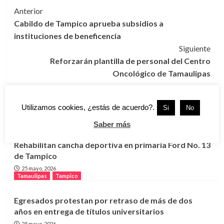
Navegación
Anterior
Cabildo de Tampico aprueba subsidios a
de
instituciones de beneficencia
entradas
Siguiente
Reforzarán plantilla de personal del Centro
Oncológico de Tamaulipas
Utilizamos cookies, ¿estás de acuerdo?.
Si
No
Más historias
Tamaulipas
Tampico
Saber más
Rehabilitan cancha deportiva en primaria Ford No. 13
de Tampico
25 mayo, 2026
Tamaulipas
Tampico
Egresados protestan por retraso de más de dos
años en entrega de títulos universitarios
25 mayo, 2026