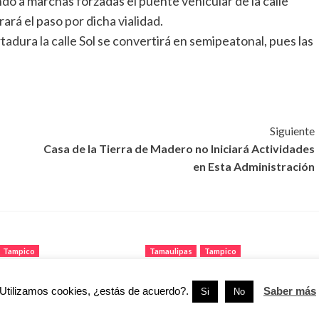
o a marchas forzadas el puente vehicular de la calle
rá el paso por dicha vialidad.
tadura la calle Sol se convertirá en semipeatonal, pues las
Siguiente
Casa de la Tierra de Madero no Iniciará Actividades
en Esta Administración
Tampico
Tamaulipas
Tampico
 protestan por
Gobierno de Tampico
Utilizamos cookies, ¿estás de acuerdo?.
Saber más
Si
No
e más de dos años en
interviene en restauración de