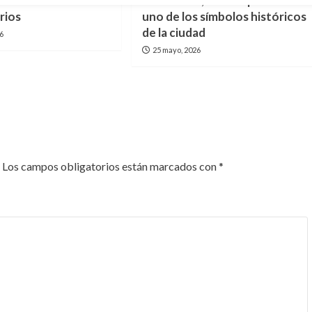
e títulos
la Catedral; buscan preservar
rios
uno de los símbolos históricos
de la ciudad
26
25 mayo, 2026
Los campos obligatorios están marcados con
*