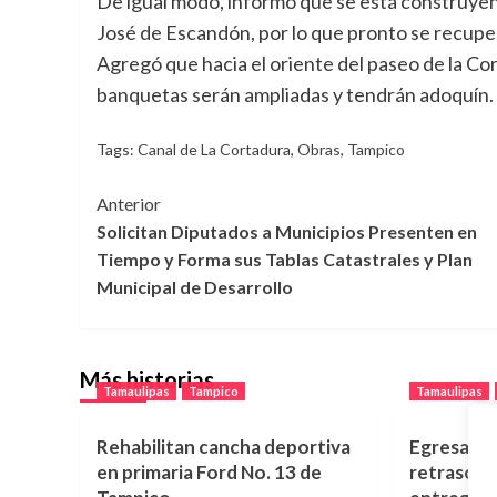
De igual modo, informó que se está construyend
José de Escandón, por lo que pronto se recupera
Agregó que hacia el oriente del paseo de la Cor
banquetas serán ampliadas y tendrán adoquín.
Tags:
Canal de La Cortadura
,
Obras
,
Tampico
Navegación
Anterior
Solicitan Diputados a Municipios Presenten en
de
Tiempo y Forma sus Tablas Catastrales y Plan
entradas
Municipal de Desarrollo
Más historias
Tamaulipas
Tampico
Tamaulipas
Rehabilitan cancha deportiva
Egresados
en primaria Ford No. 13 de
retraso d