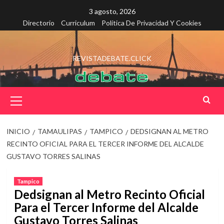
Saltar
3 agosto, 2026
al
Directorio
Curriculum
Política De Privacidad Y Cookies
contenido
REVISTADEBATE.CLICK
Menú
principal
INICIO
TAMAULIPAS
TAMPICO
DEDSIGNAN AL METRO
RECINTO OFICIAL PARA EL TERCER INFORME DEL ALCALDE
GUSTAVO TORRES SALINAS
Tampico
Dedsignan al Metro Recinto Oficial
Para el Tercer Informe del Alcalde
Gustavo Torres Salinas