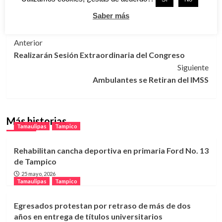
Saber más
Tags:
Tampico
,
Tercer Informe
Navegación
Anterior
Realizarán Sesión Extraordinaria del Congreso
de
Siguiente
entradas
Ambulantes se Retiran del IMSS
Más historias
Tamaulipas
Tampico
Rehabilitan cancha deportiva en primaria Ford No. 13
de Tampico
25 mayo, 2026
Tamaulipas
Tampico
Egresados protestan por retraso de más de dos
años en entrega de títulos universitarios