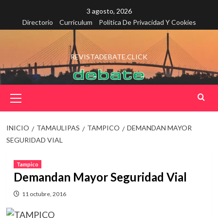
Saltar
3 agosto, 2026
al
Directorio
Curriculum
Política De Privacidad Y Cookies
contenido
REVISTADEBATE.CLICK
Menú
principal
INICIO
TAMAULIPAS
TAMPICO
DEMANDAN MAYOR
SEGURIDAD VIAL
Tampico
Demandan Mayor Seguridad Vial
11 octubre, 2016