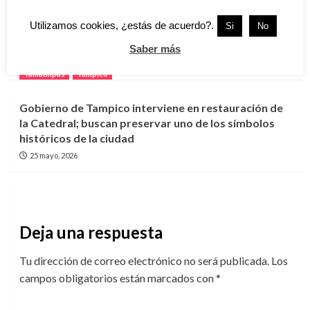
Utilizamos cookies, ¿estás de acuerdo?.
Si
No
Egresados protestan por retraso de más de dos
años en entrega de títulos universitarios
Saber más
25 mayo, 2026
Tamaulipas
Tampico
Gobierno de Tampico interviene en restauración de
la Catedral; buscan preservar uno de los símbolos
históricos de la ciudad
25 mayo, 2026
Deja una respuesta
Tu dirección de correo electrónico no será publicada.
Los
campos obligatorios están marcados con
*