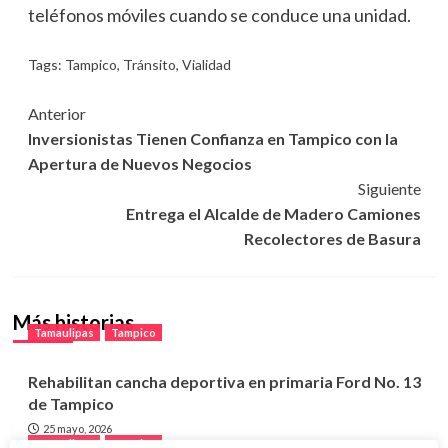
teléfonos móviles cuando se conduce una unidad.
Tags:
Tampico
,
Tránsito
,
Vialidad
Navegación
Anterior
Inversionistas Tienen Confianza en Tampico con la
de
Apertura de Nuevos Negocios
entradas
Siguiente
Entrega el Alcalde de Madero Camiones
Recolectores de Basura
Más historias
Tamaulipas
Tampico
Rehabilitan cancha deportiva en primaria Ford No. 13
de Tampico
25 mayo, 2026
Tamaulipas
Tampico