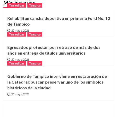
Más historias
Tamaulipas
Tampico
Rehabilitan cancha deportiva en primaria Ford No. 13
de Tampico
25 mayo, 2026
Tamaulipas
Tampico
Egresados protestan por retraso de más de dos
años en entrega de títulos universitarios
25 mayo, 2026
Tamaulipas
Tampico
Gobierno de Tampico interviene en restauración de
la Catedral; buscan preservar uno de los símbolos
históricos de la ciudad
25 mayo, 2026