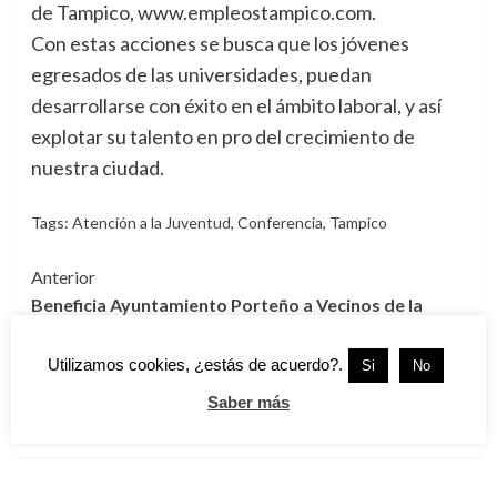
de Tampico, www.empleostampico.com.
Con estas acciones se busca que los jóvenes
egresados de las universidades, puedan
desarrollarse con éxito en el ámbito laboral, y así
explotar su talento en pro del crecimiento de
nuestra ciudad.
Tags:
Atención a la Juventud
,
Conferencia
,
Tampico
Navegación
Anterior
Beneficia Ayuntamiento Porteño a Vecinos de la
de
López Portillo
entradas
Siguiente
Utilizamos cookies, ¿estás de acuerdo?.
Si
No
Montarán Dispositivo Especial en Cementerios por
Saber más
Día de Muertos