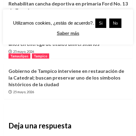
Rehabilitan cancha deportiva en primaria Ford No. 13
de Tampico
25 mayo, 2026
Utilizamos cookies, ¿estás de acuerdo?.
Tamaulipas
Tampico
Si
No
Saber más
Egresados protestan por retraso de más de dos
años en entrega de títulos universitarios
25 mayo, 2026
Tamaulipas
Tampico
Gobierno de Tampico interviene en restauración de
la Catedral; buscan preservar uno de los símbolos
históricos de la ciudad
25 mayo, 2026
Deja una respuesta