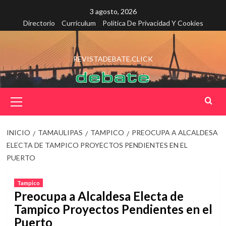
Saltar
3 agosto, 2026
al
Directorio
Curriculum
Política De Privacidad Y Cookies
contenido
REVISTADEBATE.CLICK
Menú
principal
INICIO
TAMAULIPAS
TAMPICO
PREOCUPA A ALCALDESA
ELECTA DE TAMPICO PROYECTOS PENDIENTES EN EL
PUERTO
Tampico
Preocupa a Alcaldesa Electa de
Tampico Proyectos Pendientes en el
Puerto