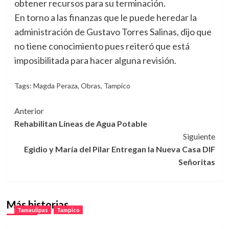
obtener recursos para su terminación.
En torno a las finanzas que le puede heredar la
administración de Gustavo Torres Salinas, dijo que
no tiene conocimiento pues reiteró que está
imposibilitada para hacer alguna revisión.
Tags:
Magda Peraza
,
Obras
,
Tampico
Navegación
Anterior
Rehabilitan Líneas de Agua Potable
de
Siguiente
entradas
Egidio y María del Pilar Entregan la Nueva Casa DIF
Señoritas
Más historias
Tamaulipas
Tampico