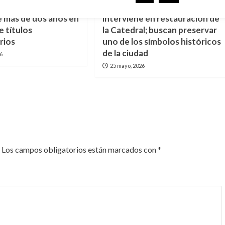
 protestan por
Gobierno de Tampico
e más de dos años en
interviene en restauración de
e títulos
la Catedral; buscan preservar
rios
uno de los símbolos históricos
de la ciudad
26
25 mayo, 2026
Los campos obligatorios están marcados con
*