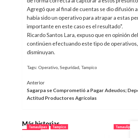
de forma correcta al capturar a estos presunto
Agregó que al final de cuentas se dio difusión
había sido un operativo para atrapar a estas p
importante en este caso es el resultado”.
Ricardo Santos Lara, expuso que en opinión del
continúen efectuando este tipo de operativos, p
disminuyan.
Tags:
Operativo
,
Seguridad
,
Tampico
Navegación
Anterior
Sagarpa se Comprometió a Pagar Adeudos; De
de
Actitud Productores Agrícolas
entradas
Más historias
Tamaulipas
Tampico
Tamaulipas