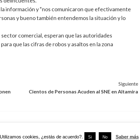
s delincuentes.
 a la información y “nos comunicaron que efectivamente
ersonas y bueno también entendemos la situación y lo
 sector comercial, esperan que las autoridades
ara que las cifras de robos y asaltos en la zona
Siguiente
ponen
Cientos de Personas Acuden al SNE en Altamira
Tampico
Tamaulipas
Tampico
Utilizamos cookies, ¿estás de acuerdo?.
Saber más
Si
No