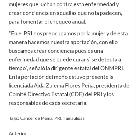
mujeres que luchan contra esta enfermedad y
crear conciencia en aquellas que no la padecen,
para fomentar el chequeo anual.
“En el PRI nos preocupamos por la mujer y de esta
manera hacemos nuestra aportación, con ello
buscamos crear conciencia pues es una
enfermedad que se puede curar si se detecta a
tiempo”, señaló la dirigente estatal del ONMPRI.
En la portación del moño estuvo presente la
licenciada Aida Zulema Flores Peña, presidenta del
Comité Directivo Estatal (CDE) del PRI y los
responsables de cada secretaría.
Tags:
Cáncer de Mama
,
PRI
,
Tamaulipas
Navegación
Anterior