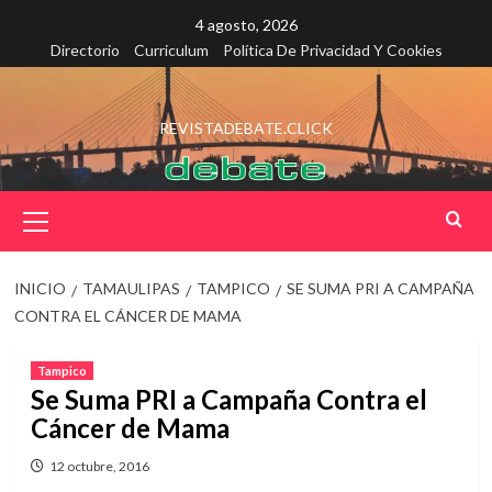
Saltar
4 agosto, 2026
al
Directorio
Curriculum
Política De Privacidad Y Cookies
contenido
REVISTADEBATE.CLICK
Menú
principal
INICIO
TAMAULIPAS
TAMPICO
SE SUMA PRI A CAMPAÑA
CONTRA EL CÁNCER DE MAMA
Tampico
Se Suma PRI a Campaña Contra el
Cáncer de Mama
12 octubre, 2016