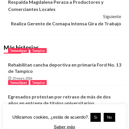
Respalda Magdalena Peraza a Productores y
de
Comerciantes Locales
entradas
Siguiente
Realiza Gerente de Comapa Intensa Gira de Trabajo
Más historias
Tamaulipas
Tampico
Rehabilitan cancha deportiva en primaria Ford No. 13
de Tampico
25 mayo, 2026
Tamaulipas
Tampico
Egresados protestan por retraso de más de dos
años en entrega de títulos universitarios
25 mayo, 2026
Tamaulipas
Tampico
Utilizamos cookies, ¿estás de acuerdo?.
Si
No
Saber más
Gobierno de Tampico interviene en restauración de