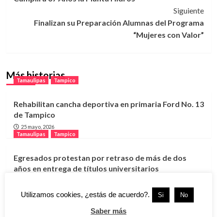
de
Siguiente
entradas
Finalizan su Preparación Alumnas del Programa
“Mujeres con Valor”
Más historias
Tamaulipas
Tampico
Rehabilitan cancha deportiva en primaria Ford No. 13
de Tampico
25 mayo, 2026
Tamaulipas
Tampico
Egresados protestan por retraso de más de dos
años en entrega de títulos universitarios
25 mayo, 2026
Tamaulipas
Tampico
Utilizamos cookies, ¿estás de acuerdo?.
Si
No
Saber más
Gobierno de Tampico interviene en restauración de