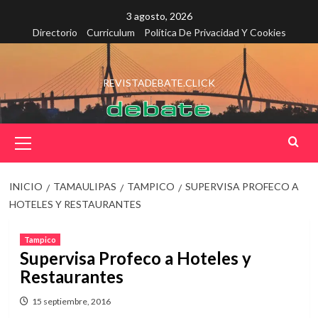
Saltar
3 agosto, 2026
al
Directorio
Curriculum
Política De Privacidad Y Cookies
contenido
REVISTADEBATE.CLICK
Menú
principal
INICIO
TAMAULIPAS
TAMPICO
SUPERVISA PROFECO A
HOTELES Y RESTAURANTES
Tampico
Supervisa Profeco a Hoteles y
Restaurantes
15 septiembre, 2016