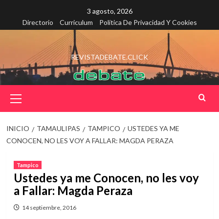
Saltar
3 agosto, 2026
al
Directorio
Curriculum
Política De Privacidad Y Cookies
contenido
REVISTADEBATE.CLICK
Menú
principal
INICIO
TAMAULIPAS
TAMPICO
USTEDES YA ME
CONOCEN, NO LES VOY A FALLAR: MAGDA PERAZA
Tampico
Ustedes ya me Conocen, no les voy
a Fallar: Magda Peraza
14 septiembre, 2016