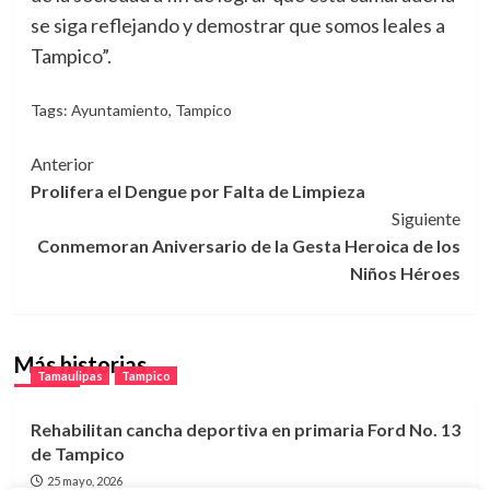
se siga reflejando y demostrar que somos leales a
Tampico”.
Tags:
Ayuntamiento
,
Tampico
Navegación
Anterior
Prolifera el Dengue por Falta de Limpieza
de
Siguiente
entradas
Conmemoran Aniversario de la Gesta Heroica de los
Niños Héroes
Más historias
Tamaulipas
Tampico
Rehabilitan cancha deportiva en primaria Ford No. 13
de Tampico
25 mayo, 2026