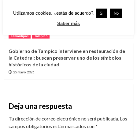
Tamaulipas
Tampico
Utilizamos cookies, ¿estás de acuerdo?.
Si
No
Egresados protestan por retraso de más de dos
Saber más
años en entrega de títulos universitarios
25 mayo, 2026
Tamaulipas
Tampico
Gobierno de Tampico interviene en restauración de
la Catedral; buscan preservar uno de los símbolos
históricos de la ciudad
25 mayo, 2026
Deja una respuesta
Tu dirección de correo electrónico no será publicada.
Los
campos obligatorios están marcados con
*